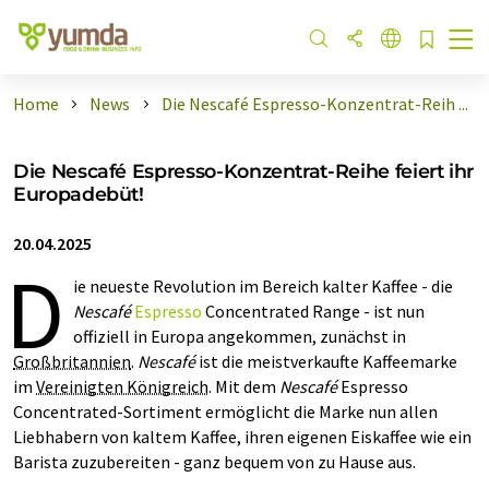
Home
News
Die Nescafé Espresso-Konzentrat-Reih ...
Die Nescafé Espresso-Konzentrat-Reihe feiert ihr
Europadebüt!
20.04.2025
D
ie neueste Revolution im Bereich kalter Kaffee - die
Nescafé
Espresso
Concentrated Range - ist nun
offiziell in Europa angekommen, zunächst in
Großbritannien
.
Nescafé
ist die meistverkaufte Kaffeemarke
im
Vereinigten Königreich
. Mit dem
Nescafé
Espresso
Concentrated-Sortiment ermöglicht die Marke nun allen
Liebhabern von kaltem Kaffee, ihren eigenen Eiskaffee wie ein
Barista zuzubereiten - ganz bequem von zu Hause aus.