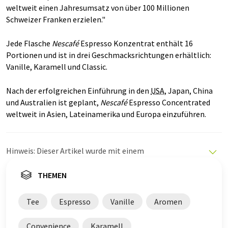
weltweit einen Jahresumsatz von über 100 Millionen
Schweizer Franken erzielen."
Jede Flasche
Nescafé
Espresso Konzentrat enthält 16
Portionen und ist in drei Geschmacksrichtungen erhältlich:
Vanille, Karamell und Classic.
Nach der erfolgreichen Einführung in den
USA
, Japan, China
und Australien ist geplant,
Nescafé
Espresso Concentrated
weltweit in Asien, Lateinamerika und Europa einzuführen.
Hinweis: Dieser Artikel wurde mit einem
Computersystem ohne menschlichen Eingriff übersetzt.
LUMITOS bietet diese automatischen Übersetzungen
THEMEN
an, um eine größere Bandbreite an aktuellen
Nachrichten zu präsentieren. Da dieser Artikel mit
Tee
Espresso
Vanille
Aromen
automatischer Übersetzung übersetzt wurde, ist es
möglich, dass er Fehler im Vokabular, in der Syntax oder
Convenience
Karamell