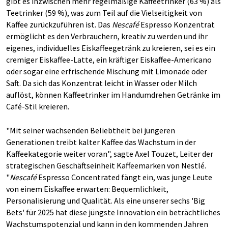
gibt es inzwischen mehr regelmäßige Kaffeetrinker (63 %) als
Teetrinker (59 %), was zum Teil auf die Vielseitigkeit von
Kaffee zurückzuführen ist. Das
Nescafé
Espresso Konzentrat
ermöglicht es den Verbrauchern, kreativ zu werden und ihr
eigenes, individuelles Eiskaffeegetränk zu kreieren, sei es ein
cremiger Eiskaffee-Latte, ein kräftiger Eiskaffee-Americano
oder sogar eine erfrischende Mischung mit Limonade oder
Saft. Da sich das Konzentrat leicht in Wasser oder Milch
auflöst, können Kaffeetrinker im Handumdrehen Getränke im
Café-Stil kreieren.
"Mit seiner wachsenden Beliebtheit bei jüngeren
Generationen treibt kalter Kaffee das Wachstum in der
Kaffeekategorie weiter voran", sagte Axel Touzet, Leiter der
strategischen Geschäftseinheit Kaffeemarken von Nestlé.
"
Nescafé
Espresso Concentrated fängt ein, was junge Leute
von einem Eiskaffee erwarten: Bequemlichkeit,
Personalisierung und Qualität. Als eine unserer sechs 'Big
Bets' für 2025 hat diese jüngste Innovation ein beträchtliches
Wachstumspotenzial und kann in den kommenden Jahren