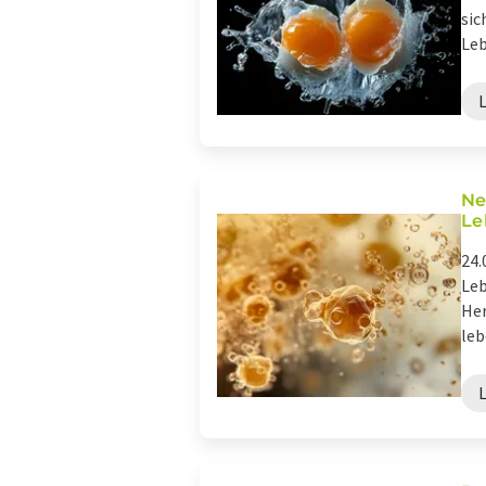
sic
Leb
Ne
Le
24.
Leb
Her
leb