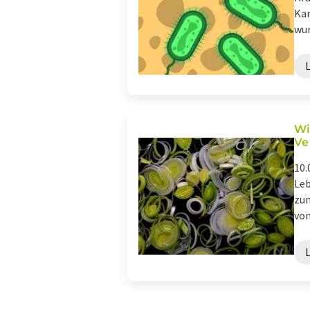
Kar
wur
Wi
Ve
10.
Leb
zum
von