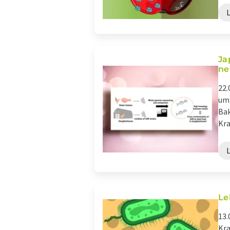
Ja
ne
22.
um 
Bak
Kra
Le
13.
Kra