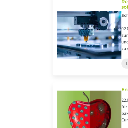
Re
so
Sch
02.
zur
und
zu 
En
22.
für
bak
Cur