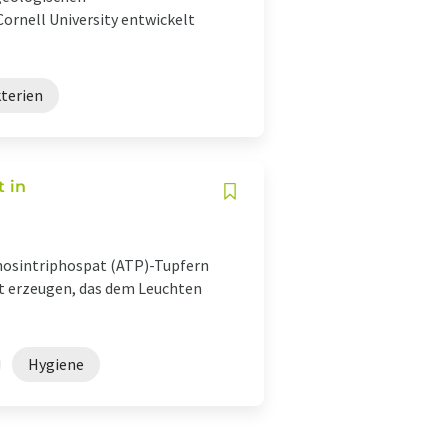
ornell University entwickelt
terien
 in
nosintriphospat (ATP)-Tupfern
ht erzeugen, das dem Leuchten
Hygiene