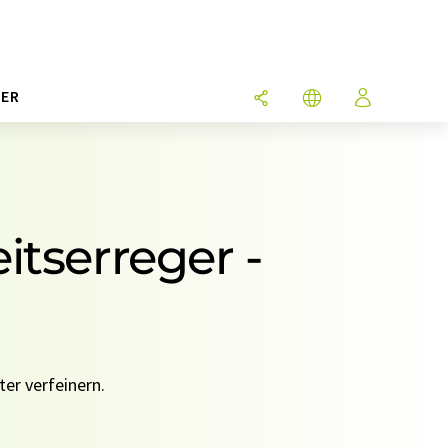
ER
tserreger -
er verfeinern.