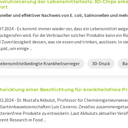
volutionierung der Lebensmitteltests: 3D-Chips erk
fort
neller und effektiver Nachweis von E. coli, Salmonellen und meh
07.2024 -
Es kommt immer wieder vor, dass ein Lebensmittel wege
ückgerufen wird. Für die Verbraucher solcher Produkte kann ein Rü
 Zuverlässigkeit dessen, was sie essen und trinken, auslösen. In v
spät, um einige ...
Lebensmittelbedingte Krankheitserreger
3D-Druck
Ba
twicklung einer Beschichtung für krankheitsfreie P
02.2024 -
Dr. Mustafa Akbulut, Professor für Chemieingenieurwese
 Gartenbauwissenschaften Luis Cisneros-Zevallos zusammengetan
terienfreie Produkte zu entwickeln. Laut Akbuluts aktueller Veröff
rent Research in Food ...