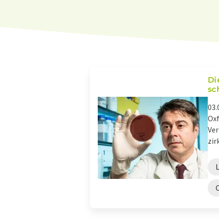
Di
sc
03.
Oxf
Ver
zir