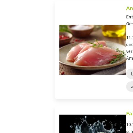
An
Ent
Ges
11.
und
ver
Ame
Fa
10.
sch