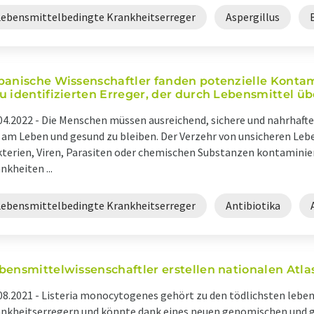
Lebensmittelbedingte Krankheitserreger
Aspergillus
panische Wissenschaftler fanden potenzielle Konta
u identifizierten Erreger, der durch Lebensmittel ü
04.2022 -
Die Menschen müssen ausreichend, sichere und nahrhaft
am Leben und gesund zu bleiben. Der Verzehr von unsicheren Lebe
terien, Viren, Parasiten oder chemischen Substanzen kontaminiert 
nkheiten ...
Lebensmittelbedingte Krankheitserreger
Antibiotika
bensmittelwissenschaftler erstellen nationalen Atlas
08.2021 -
Listeria monocytogenes gehört zu den tödlichsten lebe
nkheitserregern und könnte dank eines neuen genomischen und 