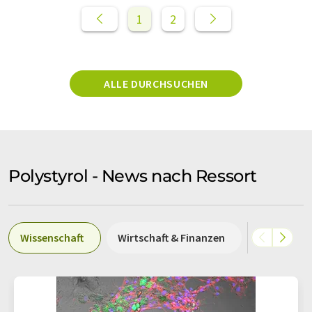
1
2
ALLE DURCHSUCHEN
Polystyrol - News nach Ressort
Wissenschaft
Wirtschaft & Finanzen
Politik & G