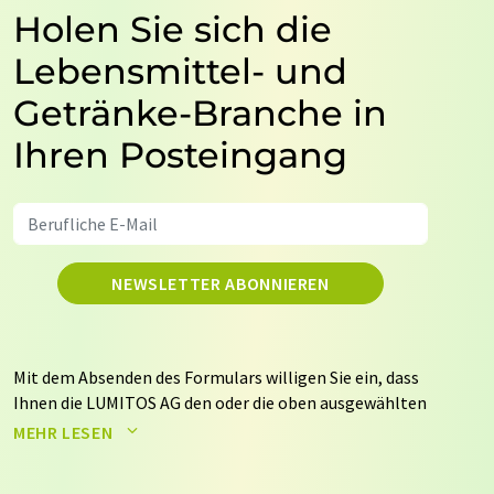
Holen Sie sich die
Lebensmittel- und
Getränke-Branche in
Ihren Posteingang
NEWSLETTER ABONNIEREN
Mit dem Absenden des Formulars willigen Sie ein, dass
Ihnen die LUMITOS AG den oder die oben ausgewählten
Newsletter per E-Mail zusendet. Ihre Daten werden
MEHR LESEN
nicht an Dritte weitergegeben. Die Speicherung und
Verarbeitung Ihrer Daten durch die LUMITOS AG erfolgt