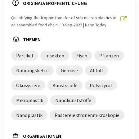
LUMITOS bietet diese automatischen Übersetzungen
ORIGINALVERÖFFENTLICHUNG
an, um eine größere Bandbreite an aktuellen
Nachrichten zu präsentieren. Da dieser Artikel mit
Quantifying the trophic transfer of sub-micron plastics in
automatischer Übersetzung übersetzt wurde, ist es
an assembled food chain. | 9-Sep-2022 | Nano Today
möglich, dass er Fehler im Vokabular, in der Syntax oder
in der Grammatik enthält. Den ursprünglichen Artikel in
THEMEN
Englisch finden Sie
hier
.
Partikel
Insekten
Fisch
Pflanzen
Nahrungskette
Gemüse
Abfall
Ökosystem
Kunststoffe
Polystyrol
Mikroplastik
Nanokunststoffe
Nanoplastik
Rasterelektronenmikroskopie
ORGANISATIONEN