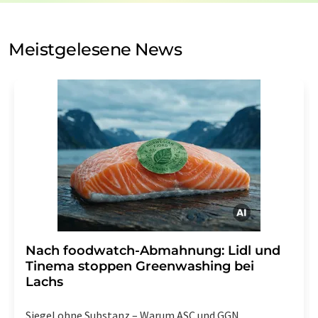
auf Basis unserer
Datenschutzerklärung
. LUMITOS darf
Sie zum Zwecke der Werbung oder der Markt- und
Meinungsforschung per E-Mail kontaktieren. Ihre
Meistgelesene News
Einwilligung können Sie jederzeit ohne Angabe von
Gründen gegenüber der LUMITOS AG, Ernst-Augustin-
Str. 2, 12489 Berlin oder per E-Mail unter
widerruf@lumitos.com
mit Wirkung für die Zukunft
widerrufen. Zudem ist in jeder E-Mail ein Link zur
Abbestellung des entsprechenden Newsletters
enthalten.
Nach foodwatch-Abmahnung: Lidl und
Tinema stoppen Greenwashing bei
Lachs
Siegel ohne Substanz – Warum ASC und GGN