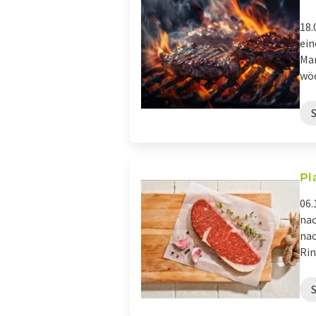
18.
ein
Mar
wöc
Pl
06.
nac
nac
Rin