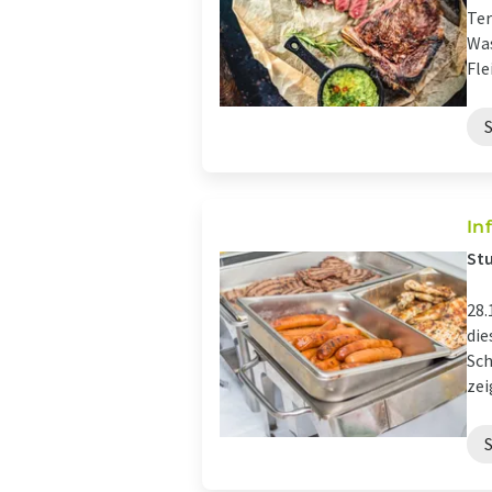
Ter
Was
Flei
In
Stu
28.
die
Sch
zei