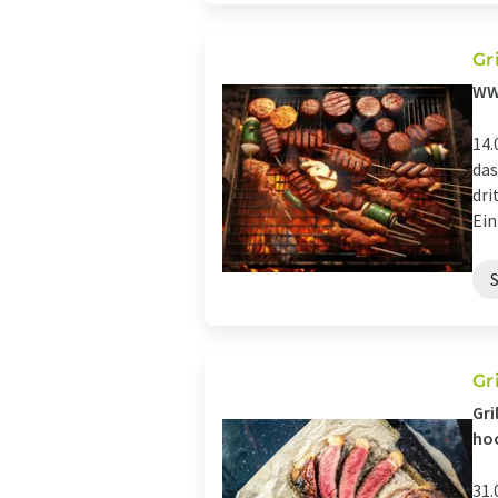
Gri
WWF
14.
das
dri
Ein
Gr
Gri
hoc
31.