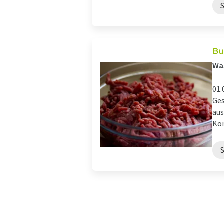
Bu
Was
01.
Ges
aus
Kon