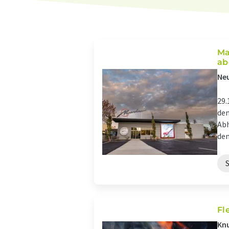
Ma
ab
Neu
29.
den
Abh
dem
Fl
Knu