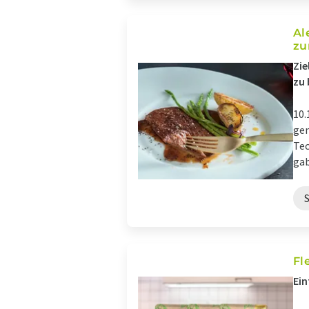
Al
zu
Zie
zu 
10.
gen
Tec
gab
Fl
Ein