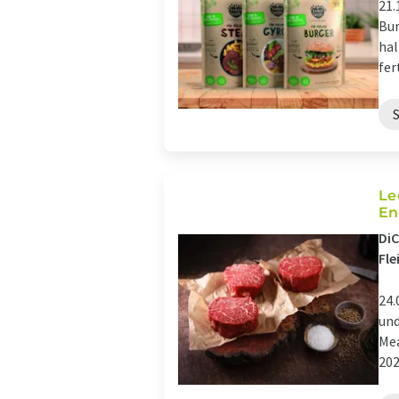
21.
Bur
hal
fer
Le
En
DiC
Fle
24.
und
Mea
202