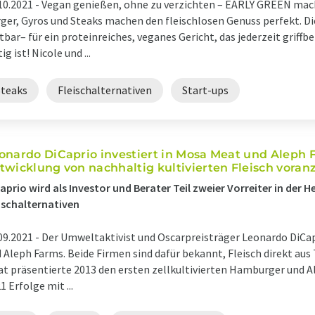
10.2021 -
Vegan genießen, ohne zu verzichten – EARLY GREEN mach
ger, Gyros und Steaks machen den fleischlosen Genuss perfekt. D
tbar– für ein proteinreiches, veganes Gericht, das jederzeit grif
tig ist! Nicole und ...
Steaks
Fleischalternativen
Start-ups
onardo DiCaprio investiert in Mosa Meat und Aleph 
twicklung von nachhaltig kultivierten Fleisch voran
aprio wird als Investor und Berater Teil zweier Vorreiter in der H
ischalternativen
09.2021 -
Der Umweltaktivist und Oscarpreisträger Leonardo DiCap
 Aleph Farms. Beide Firmen sind dafür bekannt, Fleisch direkt aus
t präsentierte 2013 den ersten zellkultivierten Hamburger und A
1 Erfolge mit ...