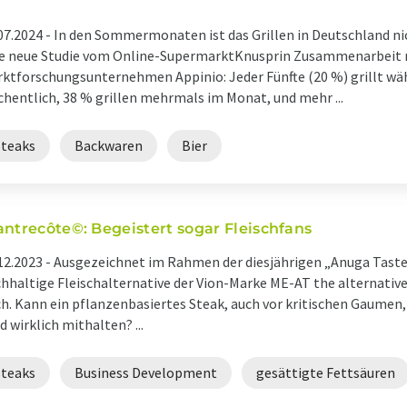
07.2024 -
In den Sommermonaten ist das Grillen in Deutschland ni
e neue Studie vom Online-SupermarktKnusprin Zusammenarbeit
ktforschungsunternehmen Appinio: Jeder Fünfte (20 %) grillt 
hentlich, 38 % grillen mehrmals im Monat, und mehr ...
Steaks
Backwaren
Bier
antrecôte©: Begeistert sogar Fleischfans
12.2023 -
Ausgezeichnet im Rahmen der diesjährigen „Anuga Taste 
hhaltige Fleischalternative der Vion-Marke ME-AT the alternativ
h. Kann ein pflanzenbasiertes Steak, auch vor kritischen Gaume
d wirklich mithalten? ...
Steaks
Business Development
gesättigte Fettsäuren