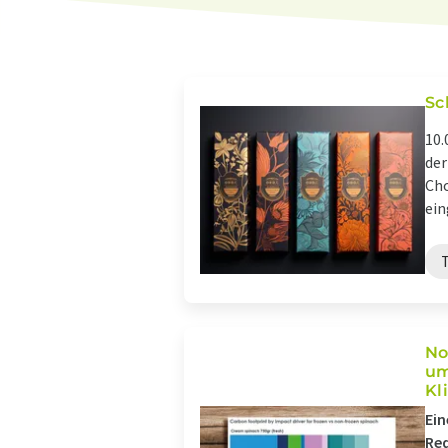
Sc
10.
der
Cho
ein
No
um
Kl
Ein
Red