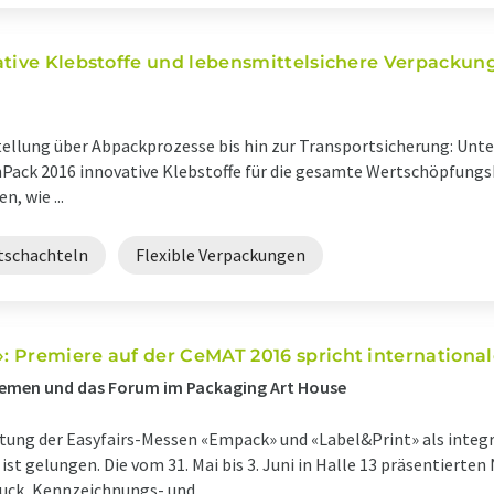
ative Klebstoffe und lebensmittelsichere Verpackun
ellung über Abpackprozesse bis hin zur Transportsicherung: Unt
chPack 2016 innovative Klebstoffe für die gesamte Wertschöpfungs
, wie ...
tschachteln
Flexible Verpackungen
 Premiere auf der CeMAT 2016 spricht internationa
emen und das Forum im Packaging Art House
htung der Easyfairs-Messen «Empack» und «Label&Print» als integr
st gelungen. Die vom 31. Mai bis 3. Juni in Halle 13 präsentierte
ck, Kennzeichnungs- und ...