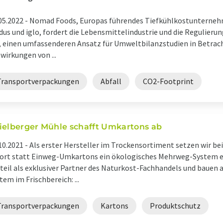
05.2022 -
Nomad Foods, Europas führendes Tiefkühlkostunternehm
dus und iglo, fordert die Lebensmittelindustrie und die Regulier
, einen umfassenderen Ansatz für Umweltbilanzstudien in Betracht
wirkungen von ...
Transportverpackungen
Abfall
CO2-Footprint
ielberger Mühle schafft Umkartons ab
10.2021 -
Als erster Hersteller im Trockensortiment setzen wir bei
ort statt Einweg-Umkartons ein ökologisches Mehrweg-System ei
teil als exklusiver Partner des Naturkost-Fachhandels und bauen 
tem im Frischbereich: ...
Transportverpackungen
Kartons
Produktschutz