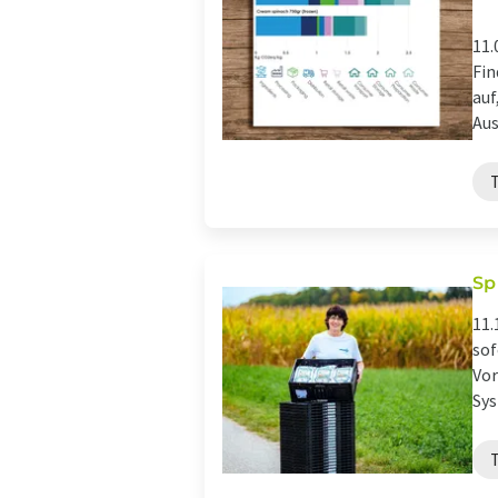
11.
Fin
auf
Aus
Sp
11.
sof
Vor
Sys