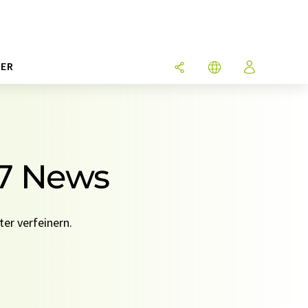
ER
 7 News
er verfeinern.