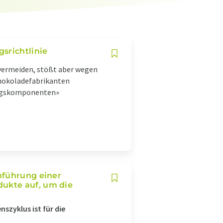
srichtlinie
l vermeiden, stößt aber wegen
chokoladefabrikanten
ungskomponenten»
nführung einer
ukte auf, um die
szyklus ist für die