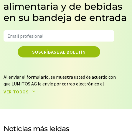
alimentaria y de bebidas
en su bandeja de entrada
SUSCRÍBASE AL BOLETÍN
Al enviar el formulario, se muestra usted de acuerdo con
que LUMITOS AG le envíe por correo electrónico el
boletín o boletines seleccionados anteriormente. Sus
VER TODOS
datos no se facilitarán a terceros. El almacenamiento y
el procesamiento de sus datos se realiza sobre la base
de nuestra
política de protección de datos
. LUMITOS
puede ponerse en contacto con usted por correo
electrónico a efectos publicitarios o de investigación de
Noticias más leídas
mercado y opinión. Puede revocar en todo momento su