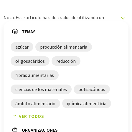
Nota: Este artículo ha sido traducido utilizando un
sistema informático sin intervención humana. LUMITOS
ofrece estas traducciones automáticas para presentar
TEMAS
una gama más amplia de noticias de actualidad. Como
este artículo ha sido traducido con traducción
azúcar
producción alimentaria
automática, es posible que contenga errores de
vocabulario, sintaxis o gramática. El artículo original en
oligosacáridos
reducción
Alemán se puede encontrar
aquí
.
fibras alimentarias
ciencias de los materiales
polisacáridos
ámbito alimentario
química alimenticia
VER TODOS
guisantes
helado
ORGANIZACIONES