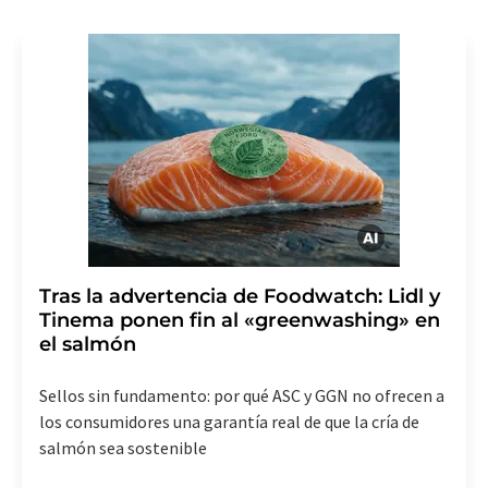
consentimiento sin efecto retroactivo y sin necesidad
de indicar los motivos informando por correo postal a
LUMITOS AG, Ernst-Augustin-Str. 2, 12489 Berlín
(Alemania) o por correo electrónico a
revoke@lumitos.com
. Además, en cada correo
electrónico se incluye un enlace para anular la
suscripción al boletín informativo correspondiente.
Tras la advertencia de Foodwatch: Lidl y
Tinema ponen fin al «greenwashing» en
el salmón
Sellos sin fundamento: por qué ASC y GGN no ofrecen a
los consumidores una garantía real de que la cría de
salmón sea sostenible