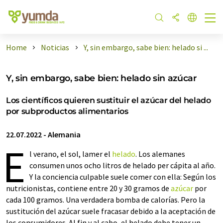
Home
Noticias
Y, sin embargo, sabe bien: helado si ...
Y, sin embargo, sabe bien: helado sin azúcar
Los científicos quieren sustituir el azúcar del helado
por subproductos alimentarios
22.07.2022
-
Alemania
E
l verano, el sol, lamer el
helado
. Los alemanes
consumen unos ocho litros de helado per cápita al año.
Y la conciencia culpable suele comer con ella: Según los
nutricionistas, contiene entre 20 y 30 gramos de
azúcar
por
cada 100 gramos. Una verdadera bomba de calorías. Pero la
sustitución del azúcar suele fracasar debido a la aceptación de
los consumidores. Al fin y al cabo, el helado debe tener un