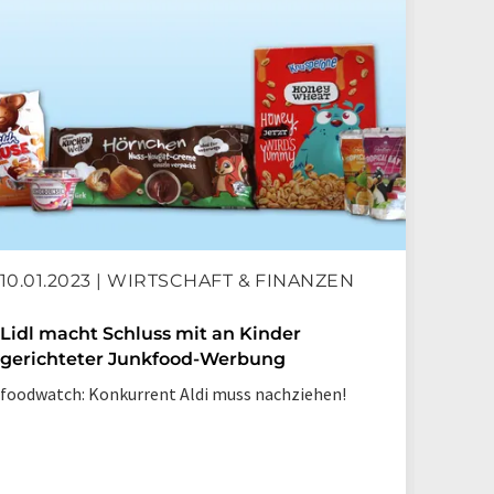
23.12
10.01.2023 | WIRTSCHAFT & FINANZEN
ALDI 
Lidl macht Schluss mit an Kinder
gerichteter Junkfood-Werbung
Der Ja
foodwatch: Konkurrent Aldi muss nachziehen!