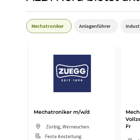
Mechatroniker
Anlagenführer
Indus
Mechatroniker m/w/d
Mecha
Vollz
Zörbig, Werneuchen
Fr
Feste Anstellung