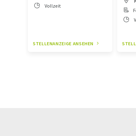
K
Vollzeit
F
V
STELLENANZEIGE ANSEHEN
STELL