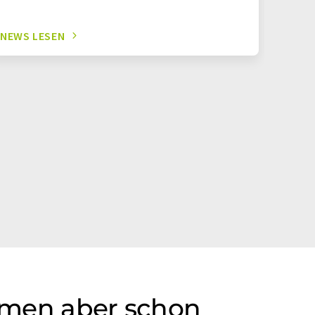
NEWS LESEN
NEWS 
irmen aber schon