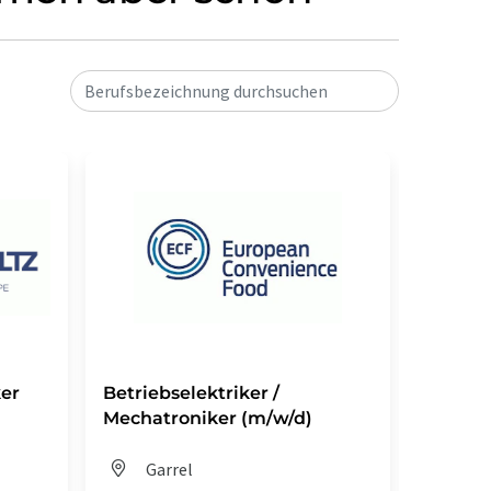
Berufsbezeichnung durchsuchen
ker
Betriebselektriker /
Mechat
Mechatroniker (m/w/d)
Dis
Garrel
Fes