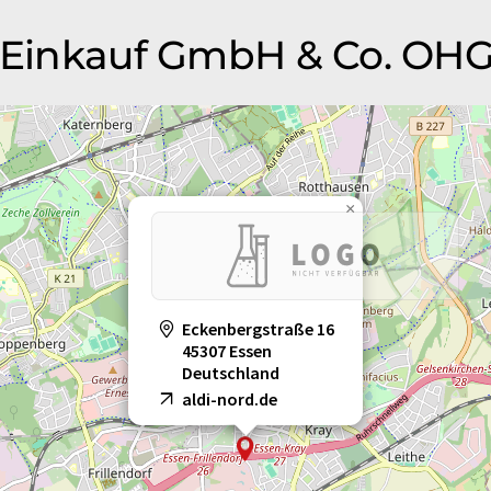
I Einkauf GmbH & Co. OH
×
Eckenbergstraße 16
45307 Essen
Deutschland
aldi-nord.de