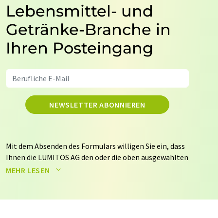
Lebensmittel- und
Getränke-Branche in
Ihren Posteingang
NEWSLETTER ABONNIEREN
Mit dem Absenden des Formulars willigen Sie ein, dass
Ihnen die LUMITOS AG den oder die oben ausgewählten
Newsletter per E-Mail zusendet. Ihre Daten werden
MEHR LESEN
nicht an Dritte weitergegeben. Die Speicherung und
Verarbeitung Ihrer Daten durch die LUMITOS AG erfolgt
auf Basis unserer
Datenschutzerklärung
. LUMITOS darf
Sie zum Zwecke der Werbung oder der Markt- und