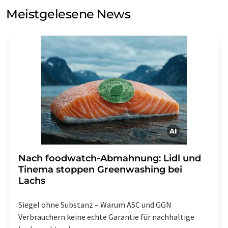
Meinungsforschung per E-Mail kontaktieren. Ihre
Meistgelesene News
Einwilligung können Sie jederzeit ohne Angabe von
Gründen gegenüber der LUMITOS AG, Ernst-Augustin-
Str. 2, 12489 Berlin oder per E-Mail unter
widerruf@lumitos.com
mit Wirkung für die Zukunft
widerrufen. Zudem ist in jeder E-Mail ein Link zur
Abbestellung des entsprechenden Newsletters
enthalten.
Nach foodwatch-Abmahnung: Lidl und
Tinema stoppen Greenwashing bei
Lachs
Siegel ohne Substanz – Warum ASC und GGN
Verbrauchern keine echte Garantie für nachhaltige