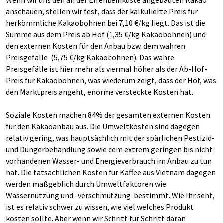
Wenn wir uns den an der Elfenbeinküste angebauten Kakao
anschauen, stellen wir fest, dass der kalkulierte Preis für
herkömmliche Kakaobohnen bei 7,10 €/kg liegt. Das ist die
Summe aus dem Preis ab Hof (1,35 €/kg Kakaobohnen) und
den externen Kosten für den Anbau bzw. dem wahren
Preisgefälle (5,75 €/kg Kakaobohnen). Das wahre
Preisgefälle ist hier mehr als viermal höher als der Ab-Hof-
Preis für Kakaobohnen, was wiederum zeigt, dass der Hof, was
den Marktpreis angeht, enorme versteckte Kosten hat.
Soziale Kosten machen 84% der gesamten externen Kosten
für den Kakaoanbau aus. Die Umweltkosten sind dagegen
relativ gering, was hauptsächlich mit der spärlichen Pestizid-
und Düngerbehandlung sowie dem extrem geringen bis nicht
vorhandenen Wasser- und Energieverbrauch im Anbau zu tun
hat. Die tatsächlichen Kosten für Kaffee aus Vietnam dagegen
werden maßgeblich durch Umweltfaktoren wie
Wassernutzung und -verschmutzung bestimmt. Wie Ihr seht,
ist es relativ schwer zu wissen, wie viel welches Produkt
kosten sollte. Aber wenn wir Schritt für Schritt daran