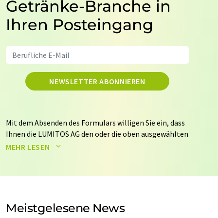
Getränke-Branche in
Ihren Posteingang
NEWSLETTER ABONNIEREN
Mit dem Absenden des Formulars willigen Sie ein, dass
Ihnen die LUMITOS AG den oder die oben ausgewählten
Newsletter per E-Mail zusendet. Ihre Daten werden
MEHR LESEN
nicht an Dritte weitergegeben. Die Speicherung und
Verarbeitung Ihrer Daten durch die LUMITOS AG erfolgt
auf Basis unserer
Datenschutzerklärung
. LUMITOS darf
Sie zum Zwecke der Werbung oder der Markt- und
Meinungsforschung per E-Mail kontaktieren. Ihre
Meistgelesene News
Einwilligung können Sie jederzeit ohne Angabe von