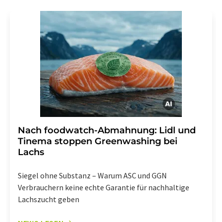
Gründen gegenüber der LUMITOS AG, Ernst-Augustin-
Str. 2, 12489 Berlin oder per E-Mail unter
widerruf@lumitos.com
mit Wirkung für die Zukunft
widerrufen. Zudem ist in jeder E-Mail ein Link zur
Abbestellung des entsprechenden Newsletters
enthalten.
Nach foodwatch-Abmahnung: Lidl und
Tinema stoppen Greenwashing bei
Lachs
Siegel ohne Substanz – Warum ASC und GGN
Verbrauchern keine echte Garantie für nachhaltige
Lachszucht geben