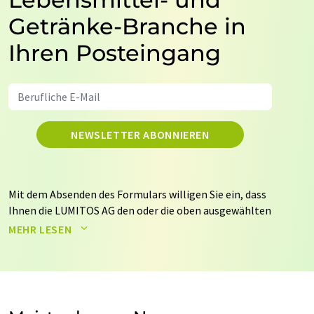
Getränke-Branche in
Ihren Posteingang
NEWSLETTER ABONNIEREN
Mit dem Absenden des Formulars willigen Sie ein, dass
Ihnen die LUMITOS AG den oder die oben ausgewählten
Newsletter per E-Mail zusendet. Ihre Daten werden
MEHR LESEN
nicht an Dritte weitergegeben. Die Speicherung und
Verarbeitung Ihrer Daten durch die LUMITOS AG erfolgt
auf Basis unserer
Datenschutzerklärung
. LUMITOS darf
Sie zum Zwecke der Werbung oder der Markt- und
Meinungsforschung per E-Mail kontaktieren. Ihre