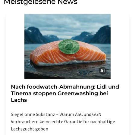
Meistgelesene News
Einwilligung können Sie jederzeit ohne Angabe von
Gründen gegenüber der LUMITOS AG, Ernst-Augustin-
Str. 2, 12489 Berlin oder per E-Mail unter
widerruf@lumitos.com
mit Wirkung für die Zukunft
widerrufen. Zudem ist in jeder E-Mail ein Link zur
Abbestellung des entsprechenden Newsletters
enthalten.
Nach foodwatch-Abmahnung: Lidl und
Tinema stoppen Greenwashing bei
Lachs
Siegel ohne Substanz – Warum ASC und GGN
Verbrauchern keine echte Garantie für nachhaltige
Lachszucht geben