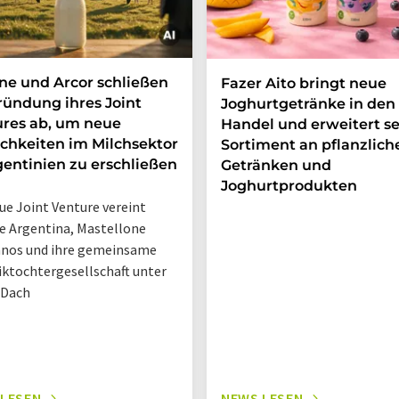
e und Arcor schließen
Fazer Aito bringt neue
ründung ihres Joint
Joghurtgetränke in den
res ab, um neue
Handel und erweitert se
chkeiten im Milchsektor
Sortiment an pflanzlich
gentinien zu erschließen
Getränken und
Joghurtprodukten
ue Joint Venture vereint
 Argentina, Mastellone
nos und ihre gemeinsame
iktochtergesellschaft unter
 Dach
 LESEN
NEWS LESEN