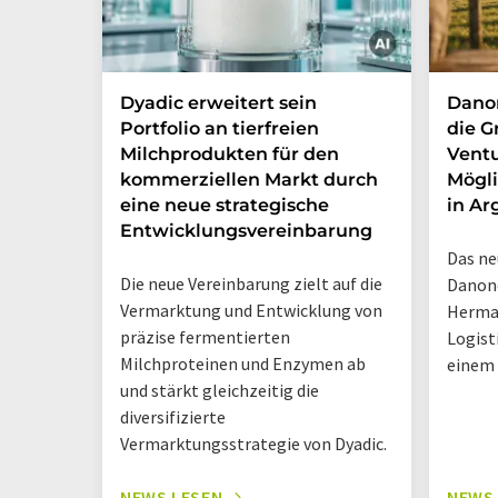
Dyadic erweitert sein
Danon
Portfolio an tierfreien
die G
Milchprodukten für den
Ventu
kommerziellen Markt durch
Mögli
eine neue strategische
in Ar
Entwicklungsvereinbarung
Das ne
Die neue Vereinbarung zielt auf die
Danone
Vermarktung und Entwicklung von
Herma
präzise fermentierten
Logist
Milchproteinen und Enzymen ab
einem
und stärkt gleichzeitig die
diversifizierte
Vermarktungsstrategie von Dyadic.
NEWS LESEN
NEWS