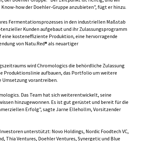
d Know-how der Doehler-Gruppe anzubieten", fügt er hinzu.
ihres Fermentationsprozesses in den industriellen Maßstab
potenzieller Kunden aufgebaut und ihr Zulassungsprogramm
 eine kosteneffiziente Produktion, eine hervorragende
endung von Natu.Red® als neuartiger
zeitraums wird Chromologics die behördliche Zulassung
e Produktionslinie aufbauen, das Portfolio um weitere
e Umsetzung vorantreiben.
omologics. Das Team hat sich weiterentwickelt, seine
issen hinzugewonnen. Es ist gut gerüstet und bereit für die
rziellen Erfolg", sagte Jarne Ellehollm, Vorsitzender
Investoren unterstützt: Novo Holdings, Nordic Foodtech VC,
, Thia Ventures, Doehler Ventures, Synergetic und Blue