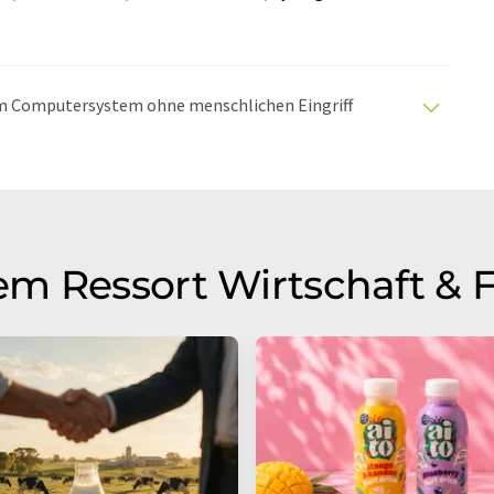
nem Computersystem ohne menschlichen Eingriff
matischen Übersetzungen an, um eine größere
u präsentieren. Da dieser Artikel mit automatischer
glich, dass er Fehler im Vokabular, in der Syntax oder
lichen Artikel in Englisch finden Sie
hier
.
m Ressort Wirtschaft & 