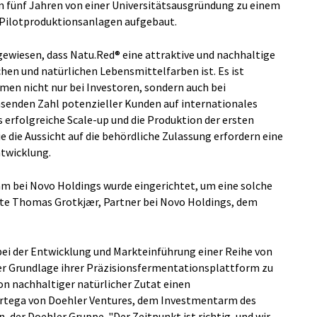
n fünf Jahren von einer Universitätsausgründung zu einem
Pilotproduktionsanlagen aufgebaut.
wiesen, dass Natu.Red® eine attraktive und nachhaltige
hen und natürlichen Lebensmittelfarben ist. Es ist
men nicht nur bei Investoren, sondern auch bei
hsenden Zahl potenzieller Kunden auf internationales
s erfolgreiche Scale-up und die Produktion der ersten
 die Aussicht auf die behördliche Zulassung erfordern eine
twicklung.
m bei Novo Holdings wurde eingerichtet, um eine solche
te Thomas Grotkjær, Partner bei Novo Holdings, dem
bei der Entwicklung und Markteinführung einer Reihe von
er Grundlage ihrer Präzisionsfermentationsplattform zu
von nachhaltiger natürlicher Zutat einen
ortega von Doehler Ventures, dem Investmentarm des
, der Doehler Gruppe. "Der Zeitpunkt ist richtig, und wir