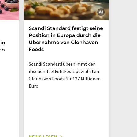
Scandi Standard festigt seine
Zuckerf
Position in Europa durch die
Erfris
Übernahme von Glenhaven
in
Foods
en
Marktche
Verbrau
Scandi Standard übernimmt den
weiterhin
irischen Tiefkühlkostspezialisten
Trinkpäc
Glenhaven Foods für 127 Millionen
Euro
NEWS LESEN
NEWS L