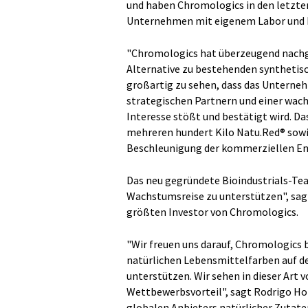
und haben Chromologics in den letzte
Unternehmen mit eigenem Labor und 
"Chromologics hat überzeugend nachge
Alternative zu bestehenden synthetisc
großartig zu sehen, dass das Unterneh
strategischen Partnern und einer wac
Interesse stößt und bestätigt wird. Da
mehreren hundert Kilo Natu.Red® sowie
Beschleunigung der kommerziellen En
Das neu gegründete Bioindustrials-Tea
Wachstumsreise zu unterstützen", sag
größten Investor von Chromologics.
"Wir freuen uns darauf, Chromologics 
natürlichen Lebensmittelfarben auf d
unterstützen. Wir sehen in dieser Art 
Wettbewerbsvorteil", sagt Rodrigo H
globalen Anbieters natürlicher Zutaten