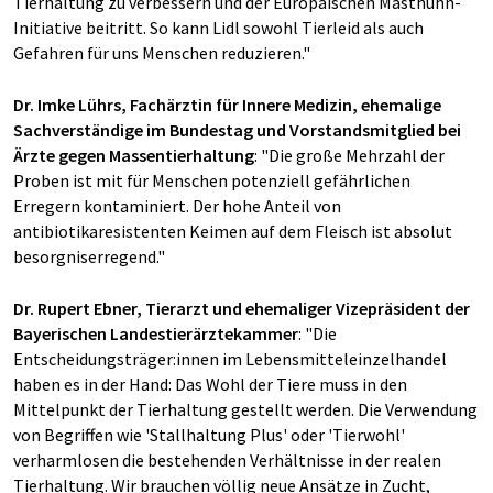
Tierhaltung zu verbessern und der Europäischen Masthuhn-
Initiative beitritt. So kann Lidl sowohl Tierleid als auch
Gefahren für uns Menschen reduzieren."
Dr. Imke Lührs, Fachärztin für Innere Medizin, ehemalige
Sachverständige im Bundestag und Vorstandsmitglied bei
Ärzte gegen Massentierhaltung
: "Die große Mehrzahl der
Proben ist mit für Menschen potenziell gefährlichen
Erregern kontaminiert. Der hohe Anteil von
antibiotikaresistenten Keimen auf dem Fleisch ist absolut
besorgniserregend."
Dr. Rupert Ebner, Tierarzt und ehemaliger Vizepräsident der
Bayerischen Landestierärztekammer
: "Die
Entscheidungsträger:innen im Lebensmitteleinzelhandel
haben es in der Hand: Das Wohl der Tiere muss in den
Mittelpunkt der Tierhaltung gestellt werden. Die Verwendung
von Begriffen wie 'Stallhaltung Plus' oder 'Tierwohl'
verharmlosen die bestehenden Verhältnisse in der realen
Tierhaltung. Wir brauchen völlig neue Ansätze in Zucht,