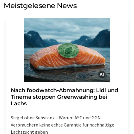
Meinungsforschung per E-Mail kontaktieren. Ihre
Meistgelesene News
Einwilligung können Sie jederzeit ohne Angabe von
Gründen gegenüber der LUMITOS AG, Ernst-Augustin-
Str. 2, 12489 Berlin oder per E-Mail unter
widerruf@lumitos.com
mit Wirkung für die Zukunft
widerrufen. Zudem ist in jeder E-Mail ein Link zur
Abbestellung des entsprechenden Newsletters
enthalten.
Nach foodwatch-Abmahnung: Lidl und
Tinema stoppen Greenwashing bei
Lachs
Siegel ohne Substanz – Warum ASC und GGN
Verbrauchern keine echte Garantie für nachhaltige
Lachszucht geben