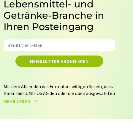
Lebensmittel- und
Getränke-Branche in
Ihren Posteingang
NEWSLETTER ABONNIEREN
Mit dem Absenden des Formulars willigen Sie ein, dass
Ihnen die LUMITOS AG den oder die oben ausgewählten
Newsletter per E-Mail zusendet. Ihre Daten werden
MEHR LESEN
nicht an Dritte weitergegeben. Die Speicherung und
Verarbeitung Ihrer Daten durch die LUMITOS AG erfolgt
auf Basis unserer
Datenschutzerklärung
. LUMITOS darf
Sie zum Zwecke der Werbung oder der Markt- und