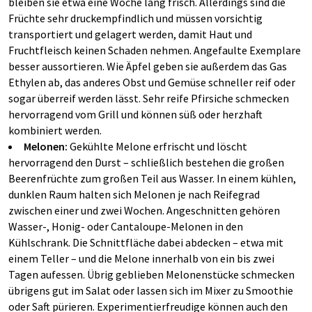
bleiben sie etwa eine Woche lang frisch. Allerdings sind die
Früchte sehr druckempfindlich und müssen vorsichtig
transportiert und gelagert werden, damit Haut und
Fruchtfleisch keinen Schaden nehmen. Angefaulte Exemplare
besser aussortieren. Wie Äpfel geben sie außerdem das Gas
Ethylen ab, das anderes Obst und Gemüse schneller reif oder
sogar überreif werden lässt. Sehr reife Pfirsiche schmecken
hervorragend vom Grill und können süß oder herzhaft
kombiniert werden.
Melonen:
Gekühlte Melone erfrischt und löscht
hervorragend den Durst – schließlich bestehen die großen
Beerenfrüchte zum großen Teil aus Wasser. In einem kühlen,
dunklen Raum halten sich Melonen je nach Reifegrad
zwischen einer und zwei Wochen. Angeschnitten gehören
Wasser-, Honig- oder Cantaloupe-Melonen in den
Kühlschrank. Die Schnittfläche dabei abdecken – etwa mit
einem Teller – und die Melone innerhalb von ein bis zwei
Tagen aufessen. Übrig geblieben Melonenstücke schmecken
übrigens gut im Salat oder lassen sich im Mixer zu Smoothie
oder Saft pürieren. Experimentierfreudige können auch den