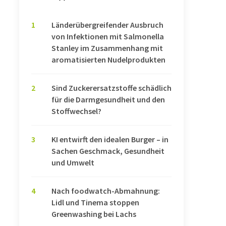
1
Länderübergreifender Ausbruch
von Infektionen mit Salmonella
Stanley im Zusammenhang mit
aromatisierten Nudelprodukten
2
Sind Zuckerersatzstoffe schädlich
für die Darmgesundheit und den
Stoffwechsel?
3
KI entwirft den idealen Burger – in
Sachen Geschmack, Gesundheit
und Umwelt
4
Nach foodwatch-Abmahnung:
Lidl und Tinema stoppen
Greenwashing bei Lachs