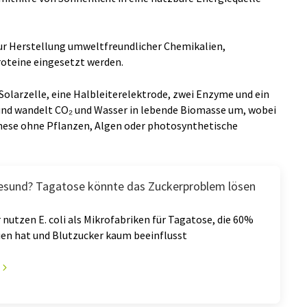
zur Herstellung umweltfreundlicher Chemikalien,
roteine eingesetzt werden.
Solarzelle, eine Halbleiterelektrode, zwei Enzyme und ein
nd wandelt CO₂ und Wasser in lebende Biomasse um, wobei
hese ohne Pflanzen, Algen oder photosynthetische
gesund? Tagatose könnte das Zuckerproblem lösen
 nutzen E. coli als Mikrofabriken für Tagatose, die 60%
ien hat und Blutzucker kaum beeinflusst