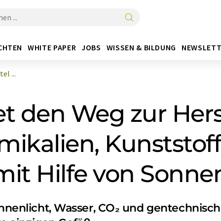
CHTEN
WHITE PAPER
JOBS
WISSEN & BILDUNG
NEWSLETT
l ...
et den Weg zur Hers
mikalien, Kunststof
mit Hilfe von Sonne
Sonnenlicht, Wasser, CO₂ und gentechnisc