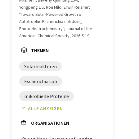
Milshtein, Beverly Qian Ling Low,
Yongpeng Liu, Ron Milo, Erwin Reisner;
"Toward Solar-Powered Growth of
Autotrophic Escherichia coli Using
Photoelectrochemistry"; Journal of the
American Chemical Society, 2026-5-19
THEMEN
Solarreaktoren
Escherichia coli
mikrobielle Proteine
ALLE ANZEIGEN
Chemikalien
Kunststoffe
ORGANISATIONEN
Lebensmittel