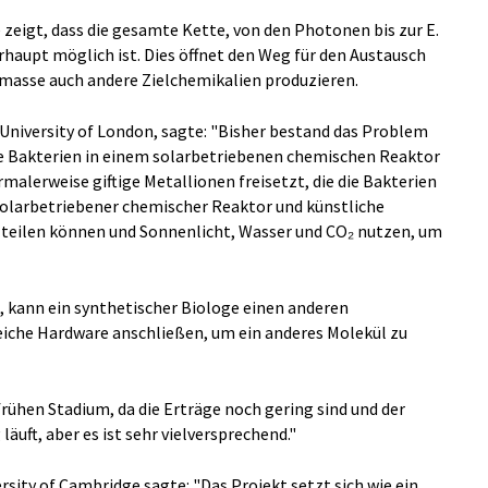
ie zeigt, dass die gesamte Kette, von den Photonen bis zur E.
erhaupt möglich ist. Dies öffnet den Weg für den Austausch
asse auch andere Zielchemikalien produzieren.
 University of London, sagte: "Bisher bestand das Problem
e Bakterien in einem solarbetriebenen chemischen Reaktor
rmalerweise giftige Metallionen freisetzt, die die Bakterien
 solarbetriebener chemischer Reaktor und künstliche
s teilen können und Sonnenlicht, Wasser und CO₂ nutzen, um
t, kann ein synthetischer Biologe einen anderen
eiche Hardware anschließen, um ein anderes Molekül zu
rühen Stadium, da die Erträge noch gering sind und der
äuft, aber es ist sehr vielversprechend."
rsity of Cambridge sagte: "Das Projekt setzt sich wie ein