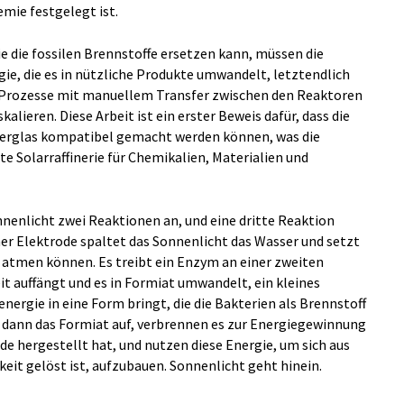
mie festgelegt ist.
e die fossilen Brennstoffe ersetzen kann, müssen die
gie, die es in nützliche Produkte umwandelt, letztendlich
 Prozesse mit manuellem Transfer zwischen den Reaktoren
skalieren. Diese Arbeit ist ein erster Beweis dafür, dass die
herglas kompatibel gemacht werden können, was die
te Solarraffinerie für Chemikalien, Materialien und
nnenlicht zwei Reaktionen an, und eine dritte Reaktion
iner Elektrode spaltet das Sonnenlicht das Wasser und setzt
en atmen können. Es treibt ein Enzym an einer zweiten
eit auffängt und es in Formiat umwandelt, ein kleines
ergie in eine Form bringt, die die Bakterien als Brennstoff
dann das Formiat auf, verbrennen es zur Energiegewinnung
de hergestellt hat, und nutzen diese Energie, um sich aus
keit gelöst ist, aufzubauen. Sonnenlicht geht hinein.