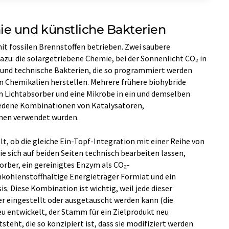
e und künstliche Bakterien
it fossilen Brennstoffen betrieben. Zwei saubere
dazu: die solargetriebene Chemie, bei der Sonnenlicht CO₂ in
 und technische Bakterien, die so programmiert werden
on Chemikalien herstellen. Mehrere frühere biohybride
n Lichtabsorber und eine Mikrobe in ein und demselben
iedene Kombinationen von Katalysatoren,
men verwendet wurden.
llt, ob die gleiche Ein-Topf-Integration mit einer Reihe von
 sich auf beiden Seiten technisch bearbeiten lassen,
orber, ein gereinigtes Enzym als CO₂-
inkohlenstoffhaltige Energieträger Formiat und ein
s. Diese Kombination ist wichtig, weil jede dieser
eingestellt oder ausgetauscht werden kann (die
eu entwickelt, der Stamm für ein Zielprodukt neu
steht, die so konzipiert ist, dass sie modifiziert werden