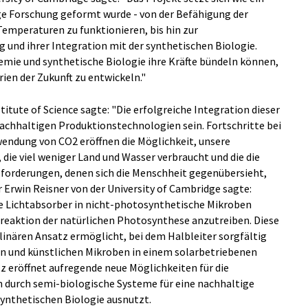
e Forschung geformt wurde - von der Befähigung der
emperaturen zu funktionieren, bis hin zur
und ihrer Integration mit der synthetischen Biologie.
mie und synthetische Biologie ihre Kräfte bündeln können,
ien der Zukunft zu entwickeln."
tute of Science sagte: "Die erfolgreiche Integration dieser
nachhaltigen Produktionstechnologien sein. Fortschritte bei
endung von CO2 eröffnen die Möglichkeit, unsere
 die viel weniger Land und Wasser verbraucht und die die
forderungen, denen sich die Menschheit gegenübersieht,
 Erwin Reisner von der University of Cambridge sagte:
he Lichtabsorber in nicht-photosynthetische Mikroben
reaktion der natürlichen Photosynthese anzutreiben. Diese
linären Ansatz ermöglicht, bei dem Halbleiter sorgfältig
n und künstlichen Mikroben in einem solarbetriebenen
z eröffnet aufregende neue Möglichkeiten für die
 durch semi-biologische Systeme für eine nachhaltige
synthetischen Biologie ausnutzt.