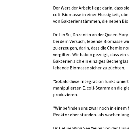
Der Wert der Arbeit liegt darin, dass s
coli-Biomasse in einer Flüssigkeit, üb
von Bakterienstämmen, die neben Biom
Dr. Lin Su, Dozentin an der Queen Mary
bei dem Versuch, lebende Biomasse wi
zu erzeugen, darin, dass die Chemie no
vergiften. Wir haben gezeigt, dass ein
Bakterien sich ein einziges Bechergla
lebende Biomasse sicher zu züchten.
"Sobald diese Integration funktionier
manipulierten E. coli-Stamm an die gl
produzieren.
"Wir befinden uns zwar noch in einem f
Reaktor eher stunden- als wochenlang l
Dr. Celine Wing See Yeung von der Unive