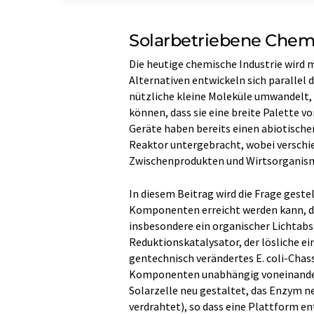
Solarbetriebene Chemi
Die heutige chemische Industrie wird m
Alternativen entwickeln sich parallel 
nützliche kleine Moleküle umwandelt,
können, dass sie eine breite Palette v
Geräte haben bereits einen abiotische
Reaktor untergebracht, wobei versch
Zwischenprodukten und Wirtsorganis
In diesem Beitrag wird die Frage geste
Komponenten erreicht werden kann, die
insbesondere ein organischer Lichtabs
Reduktionskatalysator, der lösliche e
gentechnisch verändertes E. coli-Chassi
Komponenten unabhängig voneinander 
Solarzelle neu gestaltet, das Enzym n
verdrahtet), so dass eine Plattform ent