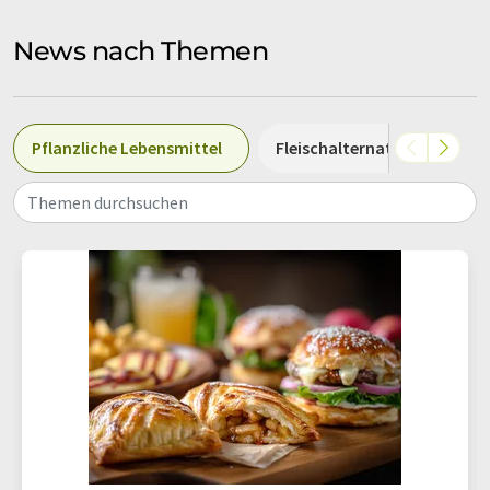
News nach Themen
Pflanzliche Lebensmittel
Fleischalternativen
P
Themen durchsuchen