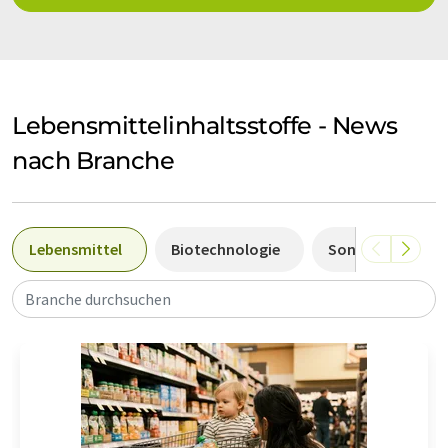
Lebensmittelinhaltsstoffe - News
nach Branche
Lebensmittel
Biotechnologie
Sonstige
R
Branche durchsuchen