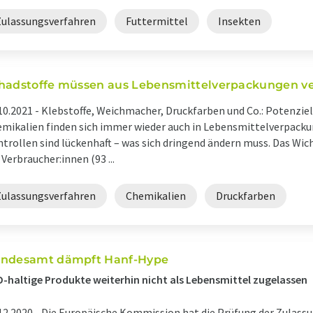
Zulassungsverfahren
Futtermittel
Insekten
hadstoffe müssen aus Lebensmittelverpackungen v
10.2021 -
Klebstoffe, Weichmacher, Druckfarben und Co.: Potenzie
mikalien finden sich immer wieder auch in Lebensmittelverpack
trollen sind lückenhaft – was sich dringend ändern muss. Das Wich
 Verbraucher:innen (93 ...
Zulassungsverfahren
Chemikalien
Druckfarben
ndesamt dämpft Hanf-Hype
-haltige Produkte weiterhin nicht als Lebensmittel zugelassen
12.2020 -
Die Europäische Kommission hat die Prüfung der Zulass