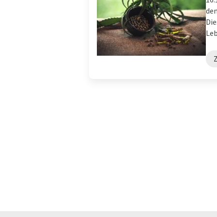
dem
Die
Leb