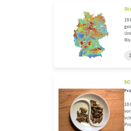
St
19.
geä
Uni
Risi
50
Pro
10.
von
sch
Pro