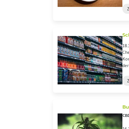
Sc
18.
Che
Kon
der
Bu
CBD
16.