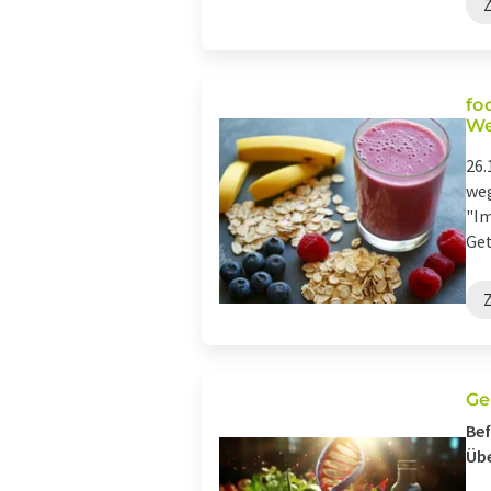
fo
We
26.
weg
"Im
Get
Ge
Bef
Übe