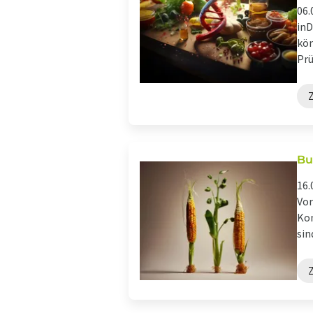
06.
inD
kön
Prü
Bu
16.
Vor
Kom
sin