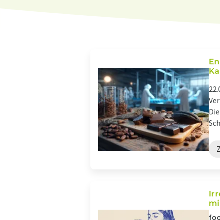
En
Ka
22.
Ver
Die
Sch
Ir
mi
foo