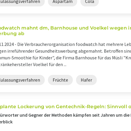
Zulassungsverfahren
Aspartam
Cola
odwatch mahnt dm, Barnhouse und Voelkel wegen i
rbung ab
11.2024 -
Die Verbraucherorganisation foodwatch hat mehrere L
en irreführender Gesundheitswerbung abgemahnt. Betroffen sind
mun-Smoothie für Kinder", die Firma Barnhouse für das Müsli "K
ränkehersteller Voelkel für den ...
Zulassungsverfahren
Früchte
Hafer
plante Lockerung von Gentechnik-Regeln: Sinnvoll o
ürworter und Gegner der Methoden kämpfen seit Jahren um die 
rblick