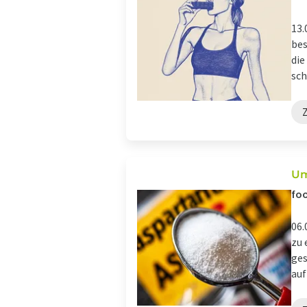
13.
bes
die
sch
Um
foo
06.
zu 
ges
auf