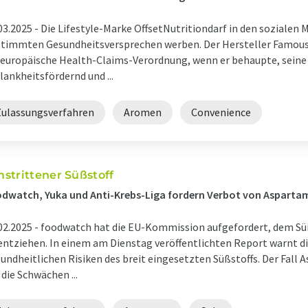
03.2025 -
Die Lifestyle-Marke OffsetNutritiondarf in den sozialen
timmten Gesundheitsversprechen werben. Der Hersteller Famou
 europäische Health-Claims-Verordnung, wenn er behaupte, seine
lankheitsfördernd und ...
Zulassungsverfahren
Aromen
Convenience
strittener Süßstoff
dwatch, Yuka und Anti-Krebs-Liga fordern Verbot von Asparta
02.2025 -
foodwatch hat die EU-Kommission aufgefordert, dem Sü
entziehen. In einem am Dienstag veröffentlichten Report warnt d
undheitlichen Risiken des breit eingesetzten Süßstoffs. Der Fall 
 die Schwächen ...