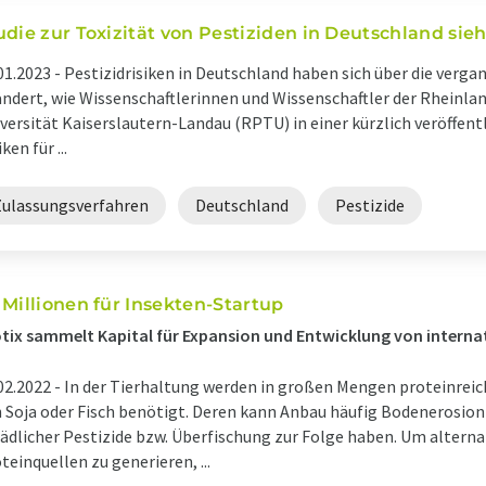
udie zur Toxizität von Pestiziden in Deutschland si
01.2023 -
Pestizidrisiken in Deutschland haben sich über die verga
ndert, wie Wissenschaftlerinnen und Wissenschaftler der Rheinla
versität Kaiserslautern-Landau (RPTU) in einer kürzlich veröffentl
ken für ...
Zulassungsverfahren
Deutschland
Pestizide
 Millionen für Insekten-Startup
tix sammelt Kapital für Expansion und Entwicklung von interna
02.2022 -
In der Tierhaltung werden in großen Mengen proteinreich
 Soja oder Fisch benötigt. Deren kann Anbau häufig Bodenerosio
ädlicher Pestizide bzw. Überfischung zur Folge haben. Um altern
teinquellen zu generieren, ...