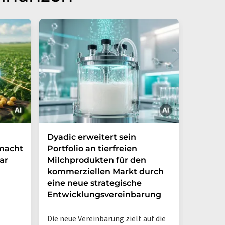
Dyadic erweitert sein
Danone
 macht
Portfolio an tierfreien
die Grü
ar
Milchprodukten für den
Ventur
kommerziellen Markt durch
Möglic
eine neue strategische
in Arge
Entwicklungsvereinbarung
Das neue
Die neue Vereinbarung zielt auf die
Danone A