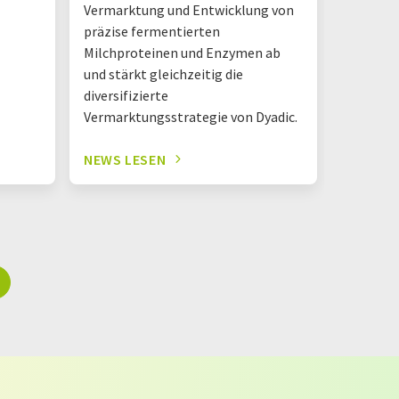
Vermarktung und Entwicklung von
Hermano
präzise fermentierten
Logistik
Milchproteinen und Enzymen ab
einem D
und stärkt gleichzeitig die
diversifizierte
Vermarktungsstrategie von Dyadic.
NEWS LESEN
NEWS L