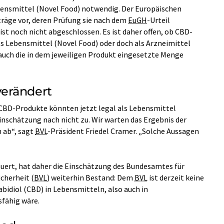
bensmittel (Novel Food) notwendig. Der Europäischen
räge vor, deren Prüfung sie nach dem
EuGH
-Urteil
t noch nicht abgeschlossen. Es ist daher offen, ob CBD-
ls Lebensmittel (Novel Food) oder doch als Arzneimittel
 auch die in dem jeweiligen Produkt eingesetzte Menge
verändert
 CBD-Produkte könnten jetzt legal als Lebensmittel
 Einschätzung nach nicht zu. Wir warten das Ergebnis der
 ab“, sagt
BVL
-Präsident Friedel Cramer. „Solche Aussagen
uert, hat daher die Einschätzung des Bundesamtes für
cherheit (
BVL
) weiterhin Bestand: Dem
BVL
ist derzeit keine
idiol (CBD) in Lebensmitteln, also auch in
fähig wäre.