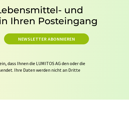
 Lebensmittel- und
in Ihren Posteingang
NEWSLETTER ABONNIEREN
ein, dass Ihnen die LUMITOS AG den oder die
endet. Ihre Daten werden nicht an Dritte
tung Ihrer Daten durch die LUMITOS AG erfolgt
ITOS darf Sie zum Zwecke der Werbung oder der
taktieren. Ihre Einwilligung können Sie
 der LUMITOS AG, Ernst-Augustin-Str. 2, 12489
s.com
mit Wirkung für die Zukunft widerrufen.
tellung des entsprechenden Newsletters