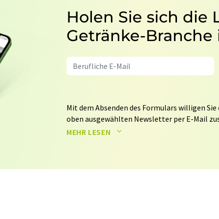
Holen Sie sich die
Getränke-Branche 
Mit dem Absenden des Formulars willigen Sie 
oben ausgewählten Newsletter per E-Mail zus
weitergegeben. Die Speicherung und Verarbei
MEHR LESEN
auf Basis unserer
Datenschutzerklärung
. LUM
Markt- und Meinungsforschung per E-Mail kon
jederzeit ohne Angabe von Gründen gegenüber
Berlin oder per E-Mail unter
widerruf@lumito
Zudem ist in jeder E-Mail ein Link zur Abbes
enthalten.