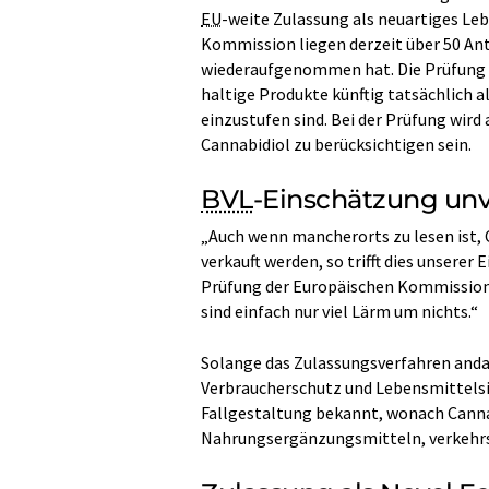
EU
-weite Zulassung als neuartiges Le
Kommission liegen derzeit über 50 Ant
wiederaufgenommen hat. Die Prüfung is
haltige Produkte künftig tatsächlich a
einzustufen sind. Bei der Prüfung wird
Cannabidiol zu berücksichtigen sein.
BVL
-Einschätzung un
„Auch wenn mancherorts zu lesen ist,
verkauft werden, so trifft dies unserer
Prüfung der Europäischen Kommission
sind einfach nur viel Lärm um nichts.“
Solange das Zulassungsverfahren anda
Verbraucherschutz und Lebensmittelsi
Fallgestaltung bekannt, wonach Cannab
Nahrungsergänzungsmitteln, verkehrs