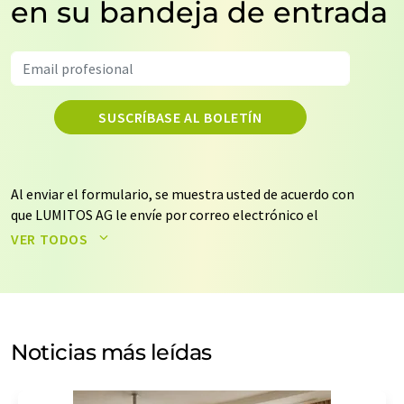
en su bandeja de entrada
SUSCRÍBASE AL BOLETÍN
Al enviar el formulario, se muestra usted de acuerdo con
que LUMITOS AG le envíe por correo electrónico el
boletín o boletines seleccionados anteriormente. Sus
VER TODOS
datos no se facilitarán a terceros. El almacenamiento y
el procesamiento de sus datos se realiza sobre la base
de nuestra
política de protección de datos
. LUMITOS
puede ponerse en contacto con usted por correo
electrónico a efectos publicitarios o de investigación de
Noticias más leídas
mercado y opinión. Puede revocar en todo momento su
consentimiento sin efecto retroactivo y sin necesidad
de indicar los motivos informando por correo postal a