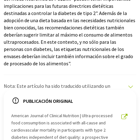
implicaciones para las futuras directrices dietéticas
destinadas a controlar la diabetes de tipo 2". Además de la
adopción de una dieta basada en las necesidades nutricionales
bien conocidas, las recomendaciones dietéticas también
deberían sugerir limitar al máximo el consumo de alimentos
ultraprocesados. En este contexto, y no sólo para las
personas con diabetes, las etiquetas nutricionales de los
envases deberían incluir también información sobre el grado
de procesado de los alimentos".
Nota: Este artículo ha sido traducido utilizando un
sistema informático sin intervención humana. LUMITOS
ofrece estas traducciones automáticas para presentar
PUBLICACIÓN ORIGINAL
una gama más amplia de noticias de actualidad. Como
este artículo ha sido traducido con traducción
American Journal of Clinical Nutrition | Ultra-processed
automática, es posible que contenga errores de
food consumption is associated with all-cause and
vocabulario, sintaxis o gramática. El artículo original en
cardiovascular mortality in participants with type 2
Inglés se puede encontrar
aquí
.
diabetes independent of diet quality: a prospective