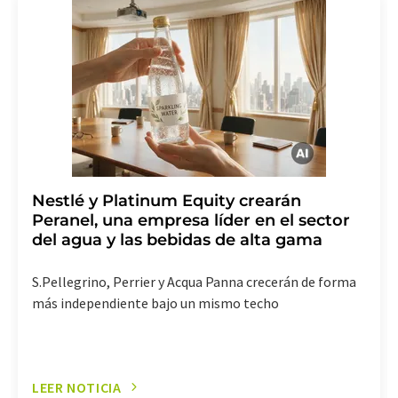
LUMITOS AG, Ernst-Augustin-Str. 2, 12489 Berlín
(Alemania) o por correo electrónico a
revoke@lumitos.com
. Además, en cada correo
electrónico se incluye un enlace para anular la
suscripción al boletín informativo correspondiente.
Nestlé y Platinum Equity crearán
Peranel, una empresa líder en el sector
del agua y las bebidas de alta gama
S.Pellegrino, Perrier y Acqua Panna crecerán de forma
más independiente bajo un mismo techo
LEER NOTICIA