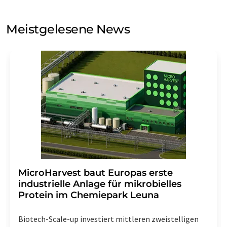
Sie zum Zwecke der Werbung oder der Markt- und
Meinungsforschung per E-Mail kontaktieren. Ihre
Meistgelesene News
Einwilligung können Sie jederzeit ohne Angabe von
Gründen gegenüber der LUMITOS AG, Ernst-Augustin-
Str. 2, 12489 Berlin oder per E-Mail unter
widerruf@lumitos.com
mit Wirkung für die Zukunft
widerrufen. Zudem ist in jeder E-Mail ein Link zur
Abbestellung des entsprechenden Newsletters
enthalten.
MicroHarvest baut Europas erste
industrielle Anlage für mikrobielles
Protein im Chemiepark Leuna
Biotech-Scale-up investiert mittleren zweistelligen