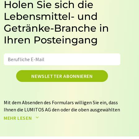
Holen Sie sich die
Lebensmittel- und
Getränke-Branche in
Ihren Posteingang
NEWSLETTER ABONNIEREN
Mit dem Absenden des Formulars willigen Sie ein, dass
Ihnen die LUMITOS AG den oder die oben ausgewählten
Newsletter per E-Mail zusendet. Ihre Daten werden
MEHR LESEN
nicht an Dritte weitergegeben. Die Speicherung und
Verarbeitung Ihrer Daten durch die LUMITOS AG erfolgt
auf Basis unserer
Datenschutzerklärung
. LUMITOS darf