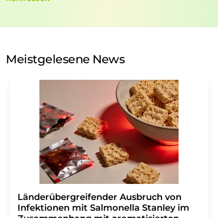
nicht an Dritte weitergegeben. Die Speicherung und
Verarbeitung Ihrer Daten durch die LUMITOS AG erfolgt
auf Basis unserer
Datenschutzerklärung
. LUMITOS darf
Sie zum Zwecke der Werbung oder der Markt- und
Meinungsforschung per E-Mail kontaktieren. Ihre
Meistgelesene News
Einwilligung können Sie jederzeit ohne Angabe von
Gründen gegenüber der LUMITOS AG, Ernst-Augustin-
Str. 2, 12489 Berlin oder per E-Mail unter
widerruf@lumitos.com
mit Wirkung für die Zukunft
widerrufen. Zudem ist in jeder E-Mail ein Link zur
Abbestellung des entsprechenden Newsletters
enthalten.
Länderübergreifender Ausbruch von
Infektionen mit Salmonella Stanley im