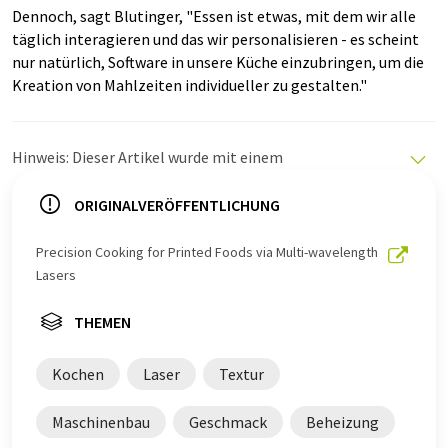
Dennoch, sagt Blutinger, "Essen ist etwas, mit dem wir alle
täglich interagieren und das wir personalisieren - es scheint
nur natürlich, Software in unsere Küche einzubringen, um die
Kreation von Mahlzeiten individueller zu gestalten."
Hinweis: Dieser Artikel wurde mit einem
Computersystem ohne menschlichen Eingriff übersetzt.
LUMITOS bietet diese automatischen Übersetzungen
ORIGINALVERÖFFENTLICHUNG
an, um eine größere Bandbreite an aktuellen
Nachrichten zu präsentieren. Da dieser Artikel mit
Precision Cooking for Printed Foods via Multi-wavelength
automatischer Übersetzung übersetzt wurde, ist es
Lasers
möglich, dass er Fehler im Vokabular, in der Syntax oder
in der Grammatik enthält. Den ursprünglichen Artikel in
THEMEN
Englisch finden Sie
hier
.
Kochen
Laser
Textur
Maschinenbau
Geschmack
Beheizung