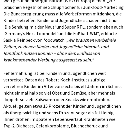
Weltgesundheitsorganisation (WHO Europa) dienen. „Wir
brauchen Regeln ohne Schlupflöcher für Junkfood-Marketing.
Die Bundesregierung muss alle Werbeformen mitdenken, die
Kinder betreffen. Kinder und Jugendliche schauen nicht nur
‚Die Sendung mit der Maus‘ und Super RTL, sondern eben auch
‚Germany’s Next Topmodel‘ und die Fußball-WM“, erklärte
Saskia Reinbeck von foodwatch.
„Wir brauchen werbefreie
Zeiten, zu denen Kinder und Jugendliche Internet- und
Rundfunk nutzen können – ohne dem Einfluss von
krankmachender Werbung ausgesetzt zu sein.“
Fehlernährung ist bei Kindern und Jugendlichen weit
verbreitet. Daten des Robert Koch-Instituts zufolge
verzehren Kinder im Alter von sechs bis elf Jahren im Schnitt
nicht einmal halb so viel Obst und Gemüse, aber mehr als
doppelt so viele Süßwaren oder Snacks wie empfohlen.
Aktuell gelten etwa 15 Prozent der Kinder und Jugendlichen
als übergewichtig und sechs Prozent sogar als fettleibig –
ihnen drohen im späteren Lebensverlauf Krankheiten wie
Typ-2-Diabetes, Gelenkprobleme, Bluthochdruck und