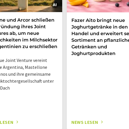
e und Arcor schließen
Fazer Aito bringt neue
ründung ihres Joint
Joghurtgetränke in den
res ab, um neue
Handel und erweitert se
chkeiten im Milchsektor
Sortiment an pflanzlich
gentinien zu erschließen
Getränken und
Joghurtprodukten
ue Joint Venture vereint
 Argentina, Mastellone
nos und ihre gemeinsame
iktochtergesellschaft unter
 Dach
 LESEN
NEWS LESEN