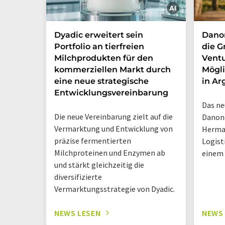
Dyadic erweitert sein
Danon
Portfolio an tierfreien
die G
Milchprodukten für den
Ventu
kommerziellen Markt durch
Mögli
eine neue strategische
in Ar
Entwicklungsvereinbarung
Das ne
Die neue Vereinbarung zielt auf die
Danone
Vermarktung und Entwicklung von
Herma
präzise fermentierten
Logist
Milchproteinen und Enzymen ab
einem
und stärkt gleichzeitig die
diversifizierte
Vermarktungsstrategie von Dyadic.
NEWS LESEN
NEWS