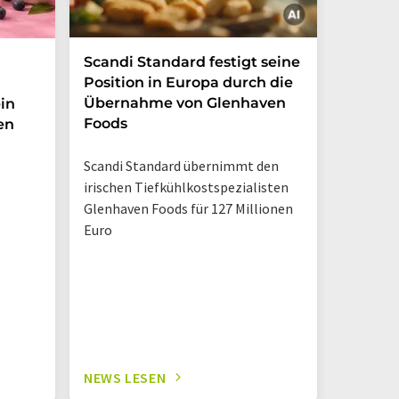
Scandi Standard festigt seine
Zuckerf
Position in Europa durch die
Erfris
Übernahme von Glenhaven
in
Foods
en
Marktche
Verbrau
Scandi Standard übernimmt den
weiterhin
irischen Tiefkühlkostspezialisten
Trinkpäc
Glenhaven Foods für 127 Millionen
Euro
NEWS LESEN
NEWS L