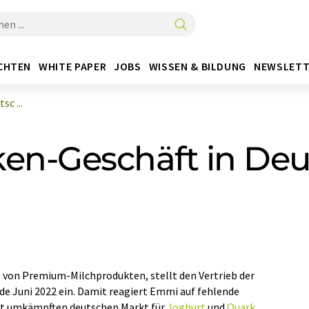
CHTEN
WHITE PAPER
JOBS
WISSEN & BILDUNG
NEWSLETT
c ...
ken-Geschäft in Deu
n von Premium-Milchprodukten, stellt den Vertrieb der
e Juni 2022 ein. Damit reagiert Emmi auf fehlende
t umkämpften deutschen Markt für
Joghurt
und
Quark