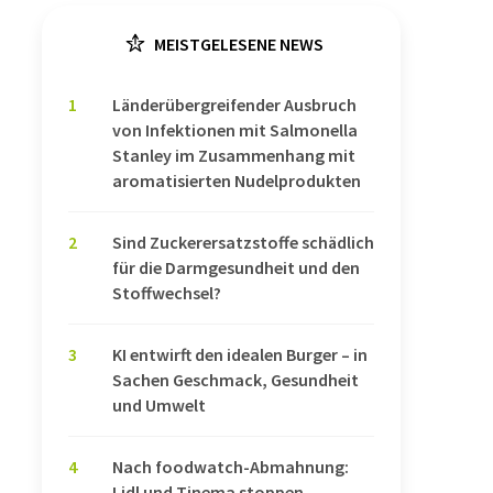
MEISTGELESENE NEWS
1
Länderübergreifender Ausbruch
von Infektionen mit Salmonella
Stanley im Zusammenhang mit
aromatisierten Nudelprodukten
2
Sind Zuckerersatzstoffe schädlich
für die Darmgesundheit und den
Stoffwechsel?
3
KI entwirft den idealen Burger – in
Sachen Geschmack, Gesundheit
und Umwelt
4
Nach foodwatch-Abmahnung:
Lidl und Tinema stoppen