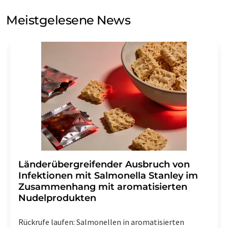
Sie zum Zwecke der Werbung oder der Markt- und
Meinungsforschung per E-Mail kontaktieren. Ihre
Meistgelesene News
Einwilligung können Sie jederzeit ohne Angabe von
Gründen gegenüber der LUMITOS AG, Ernst-Augustin-
Str. 2, 12489 Berlin oder per E-Mail unter
widerruf@lumitos.com
mit Wirkung für die Zukunft
widerrufen. Zudem ist in jeder E-Mail ein Link zur
Abbestellung des entsprechenden Newsletters
enthalten.
Länderübergreifender Ausbruch von
Infektionen mit Salmonella Stanley im
Zusammenhang mit aromatisierten
Nudelprodukten
Rückrufe laufen: Salmonellen in aromatisierten