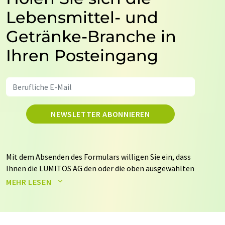
Lebensmittel- und
Getränke-Branche in
Ihren Posteingang
NEWSLETTER ABONNIEREN
Mit dem Absenden des Formulars willigen Sie ein, dass
Ihnen die LUMITOS AG den oder die oben ausgewählten
Newsletter per E-Mail zusendet. Ihre Daten werden
MEHR LESEN
nicht an Dritte weitergegeben. Die Speicherung und
Verarbeitung Ihrer Daten durch die LUMITOS AG erfolgt
auf Basis unserer
Datenschutzerklärung
. LUMITOS darf