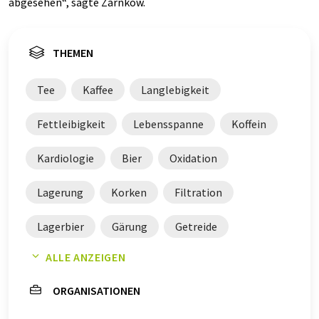
abgesehen“, sagte Zarnkow.
THEMEN
Tee
Kaffee
Langlebigkeit
Fettleibigkeit
Lebensspanne
Koffein
Kardiologie
Bier
Oxidation
Lagerung
Korken
Filtration
Lagerbier
Gärung
Getreide
ALLE ANZEIGEN
Aromen
Fermentation
ORGANISATIONEN