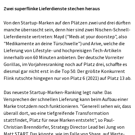
Zwei superflinke Lieferdienste stechen heraus
Von den Startup-Marken auf den Plätzen zwei und drei dürften
manche überrascht sein, denn hier sind zwei Nischen-Schnell-
Lieferdienste vertreten: Mayd ("Meds at your doorstep", also
"Medikamente an deine Türschwelle") und Arive, welche die
Lieferung von Lifestyle- und hochpreisigen Tech-Artikeln
innerhalb von 60 Minuten anbieten. Der deutsche Vorreiter
Gorillas, im Vorjahresranking noch auf Platz drei, schaffte es
diesmal gar nicht erst in die Top 50. Der größte Konkurrent
Flink rutschte hingegen nur von Platz 6 (2021) auf Platz 13 ab.
Das neueste Startup-Marken-Ranking legt nahe: Das
Versprechen der schnellen Lieferung kann beim Aufbau einer
Marke trotzdem noch funktionieren. "Generell sehen wir, dass
überall dort, wo eine tiefgreifende Transformation
stattfindet, Platz für neue Marken entsteht", so Paul-
Christian Brenndörfer, Strategy Director Lead bei Jung von
Matt START. Das könnte, wie im Falle von Share, auf Werte-