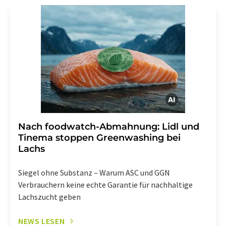
Str. 2, 12489 Berlin oder per E-Mail unter
widerruf@lumitos.com
mit Wirkung für die Zukunft
widerrufen. Zudem ist in jeder E-Mail ein Link zur
Abbestellung des entsprechenden Newsletters
enthalten.
Nach foodwatch-Abmahnung: Lidl und
Tinema stoppen Greenwashing bei
Lachs
Siegel ohne Substanz – Warum ASC und GGN
Verbrauchern keine echte Garantie für nachhaltige
Lachszucht geben
NEWS LESEN