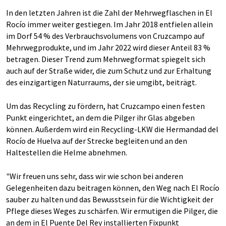
In den letzten Jahren ist die Zahl der Mehrwegflaschen in El
Rocío immer weiter gestiegen. Im Jahr 2018 entfielen allein
im Dorf 54 % des Verbrauchsvolumens von Cruzcampo auf
Mehrwegprodukte, und im Jahr 2022 wird dieser Anteil 83 %
betragen. Dieser Trend zum Mehrwegformat spiegelt sich
auch auf der Straße wider, die zum Schutz und zur Erhaltung
des einzigartigen Naturraums, der sie umgibt, beiträgt.
Um das Recycling zu fördern, hat Cruzcampo einen festen
Punkt eingerichtet, an dem die Pilger ihr Glas abgeben
können. Außerdem wird ein Recycling-LKW die Hermandad del
Rocío de Huelva auf der Strecke begleiten und an den
Haltestellen die Helme abnehmen.
"Wir freuen uns sehr, dass wir wie schon bei anderen
Gelegenheiten dazu beitragen können, den Weg nach El Rocío
sauber zu halten und das Bewusstsein für die Wichtigkeit der
Pflege dieses Weges zu schärfen. Wir ermutigen die Pilger, die
an dem in El Puente Del Rey installierten Fixpunkt