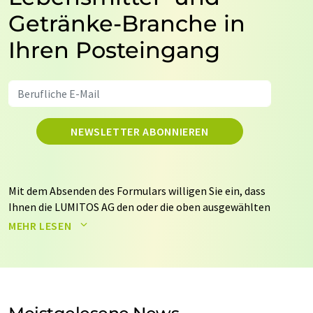
Getränke-Branche in
Ihren Posteingang
NEWSLETTER ABONNIEREN
Mit dem Absenden des Formulars willigen Sie ein, dass
Ihnen die LUMITOS AG den oder die oben ausgewählten
Newsletter per E-Mail zusendet. Ihre Daten werden
MEHR LESEN
nicht an Dritte weitergegeben. Die Speicherung und
Verarbeitung Ihrer Daten durch die LUMITOS AG erfolgt
auf Basis unserer
Datenschutzerklärung
. LUMITOS darf
Sie zum Zwecke der Werbung oder der Markt- und
Meinungsforschung per E-Mail kontaktieren. Ihre