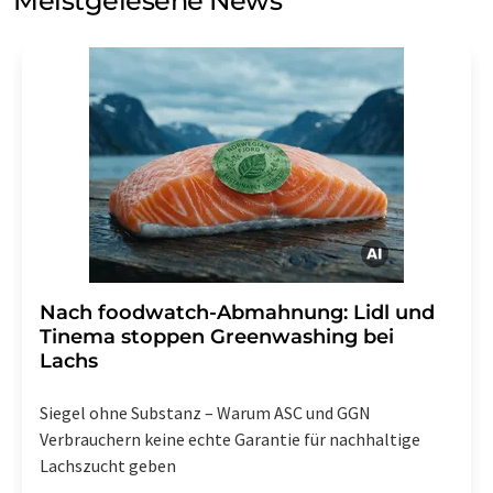
Meistgelesene News
Einwilligung können Sie jederzeit ohne Angabe von
Gründen gegenüber der LUMITOS AG, Ernst-Augustin-
Str. 2, 12489 Berlin oder per E-Mail unter
widerruf@lumitos.com
mit Wirkung für die Zukunft
widerrufen. Zudem ist in jeder E-Mail ein Link zur
Abbestellung des entsprechenden Newsletters
enthalten.
Nach foodwatch-Abmahnung: Lidl und
Tinema stoppen Greenwashing bei
Lachs
Siegel ohne Substanz – Warum ASC und GGN
Verbrauchern keine echte Garantie für nachhaltige
Lachszucht geben