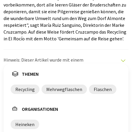
vorbeikommen, dort alle leeren Gläser der Bruderschaften zu
deponieren, damit sie eine Pilgerreise genießen können, die
die wunderbare Umwelt rund um den Weg zum Dorf Almonte
respektiert", sagt María Ruiz Sanguino, Direktorin der Marke
Cruzcampo. Auf diese Weise fördert Cruzcampo das Recycling
in El Rocío mit dem Motto 'Gemeinsam auf die Reise gehen'.
Hinweis: Dieser Artikel wurde mit einem
Computersystem ohne menschlichen Eingriff übersetzt.
LUMITOS bietet diese automatischen Übersetzungen
THEMEN
an, um eine größere Bandbreite an aktuellen
Nachrichten zu präsentieren. Da dieser Artikel mit
Recycling
Mehrwegflaschen
Flaschen
automatischer Übersetzung übersetzt wurde, ist es
möglich, dass er Fehler im Vokabular, in der Syntax oder
in der Grammatik enthält. Den ursprünglichen Artikel in
ORGANISATIONEN
Spanisch finden Sie
hier
.
Heineken