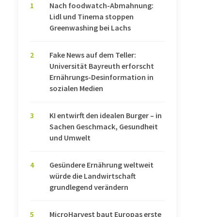
1
Nach foodwatch-Abmahnung:
Lidl und Tinema stoppen
Greenwashing bei Lachs
2
Fake News auf dem Teller:
Universität Bayreuth erforscht
Ernährungs-Desinformation in
sozialen Medien
3
KI entwirft den idealen Burger – in
Sachen Geschmack, Gesundheit
und Umwelt
4
Gesündere Ernährung weltweit
würde die Landwirtschaft
grundlegend verändern
5
MicroHarvest baut Europas erste