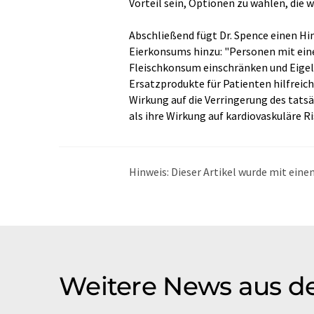
Vorteil sein, Optionen zu wählen, die 
Abschließend fügt Dr. Spence einen H
Eierkonsums hinzu: "Personen mit ein
Fleischkonsum einschränken und Eigelb
Ersatzprodukte für Patienten hilfreich
Wirkung auf die Verringerung des tatsä
als ihre Wirkung auf kardiovaskuläre R
Hinweis: Dieser Artikel wurde mit ei
übersetzt. LUMITOS bietet diese auto
Bandbreite an aktuellen Nachrichten z
Übersetzung übersetzt wurde, ist es mö
in der Grammatik enthält. Den ursprüng
Weitere News aus d