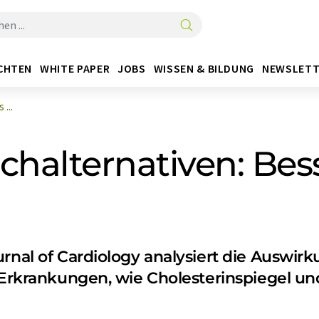
CHTEN
WHITE PAPER
JOBS
WISSEN & BILDUNG
NEWSLETT
...
schalternativen: Bes
urnal of Cardiology analysiert die Auswi
f-Erkrankungen, wie Cholesterinspiegel u