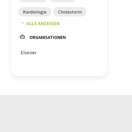
Kardiologie
Cholesterin
ALLE ANZEIGEN
Neurologie
ORGANISATIONEN
Fleischalternativen
Burger
Elsevier
Atherosklerose