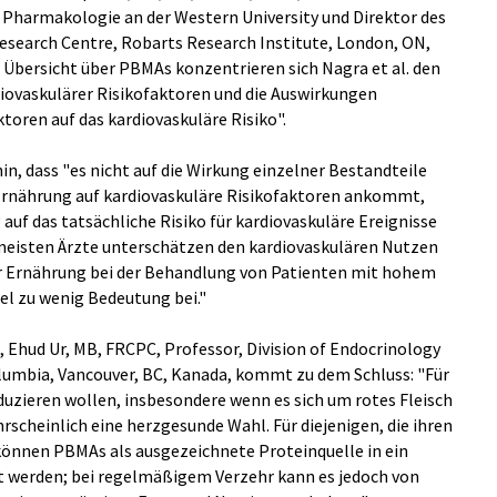
e Pharmakologie an der Western University und Direktor des
esearch Centre, Robarts Research Institute, London, ON,
n Übersicht über PBMAs konzentrieren sich Nagra et al. den
iovaskulärer Risikofaktoren und die Auswirkungen
toren auf das kardiovaskuläre Risiko".
in, dass "es nicht auf die Wirkung einzelner Bestandteile
 Ernährung auf kardiovaskuläre Risikofaktoren ankommt,
auf das tatsächliche Risiko für kardiovaskuläre Ereignisse
 meisten Ärzte unterschätzen den kardiovaskulären Nutzen
r Ernährung bei der Behandlung von Patienten mit hohem
iel zu wenig Bedeutung bei."
, Ehud Ur, MB, FRCPC, Professor, Division of Endocrinology
olumbia, Vancouver, BC, Kanada, kommt zu dem Schluss: "Für
duzieren wollen, insbesondere wenn es sich um rotes Fleisch
rscheinlich eine herzgesunde Wahl. Für diejenigen, die ihren
können PBMAs als ausgezeichnete Proteinquelle in ein
 werden; bei regelmäßigem Verzehr kann es jedoch von