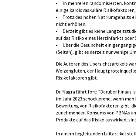
In mehreren randomisierten, kontr
einige kardiovaskuläre Risikofaktoren,
Trotz des hohen Natriumgehalts ei
nicht erhöhen.
Derzeit gibt es keine Langzeitstudi
auf das Risiko eines Herzinfarkts oder
Über die Gesundheit einiger gängig
(Seitan), gibt es derzeit nur wenige U
Die Autoren des Übersichtsartikels war
Weizengluten, der Hauptproteinquelle 
Risikofaktoren gibt.
Dr. Nagra fährt fort: "Darüber hinaus 
im Jahr 2023 schockierend, wenn man b
Bewertung von Risikofaktoren gibt, die
zunehmenden Konsums von PBMAs und u
Produkte auf das Risiko auswirken, sin
In einem begleitenden Leitartikel stel