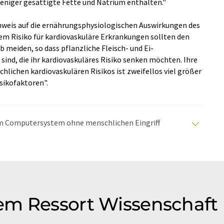
weniger gesättigte Fette und Natrium enthalten."
inweis auf die ernährungsphysiologischen Auswirkungen des
em Risiko für kardiovaskuläre Erkrankungen sollten den
 meiden, so dass pflanzliche Fleisch- und Ei-
 sind, die ihr kardiovaskuläres Risiko senken möchten. Ihre
chlichen kardiovaskulären Risikos ist zweifellos viel größer
isikofaktoren".
nem Computersystem ohne menschlichen Eingriff
matischen Übersetzungen an, um eine größere
u präsentieren. Da dieser Artikel mit automatischer
glich, dass er Fehler im Vokabular, in der Syntax oder
lichen Artikel in Englisch finden Sie
hier
.
em Ressort Wissenschaft