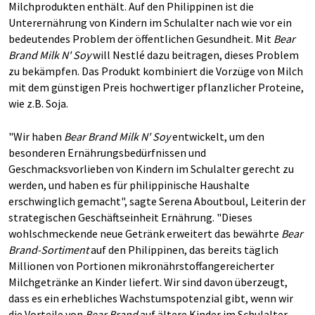
Milchprodukten enthält. Auf den Philippinen ist die
Unterernährung von Kindern im Schulalter nach wie vor ein
bedeutendes Problem der öffentlichen Gesundheit. Mit
Bear
Brand Milk N' Soy
will Nestlé dazu beitragen, dieses Problem
zu bekämpfen. Das Produkt kombiniert die Vorzüge von Milch
mit dem günstigen Preis hochwertiger pflanzlicher Proteine,
wie z.B. Soja.
"Wir haben
Bear Brand Milk N' Soy
entwickelt, um den
besonderen Ernährungsbedürfnissen und
Geschmacksvorlieben von Kindern im Schulalter gerecht zu
werden, und haben es für philippinische Haushalte
erschwinglich gemacht", sagte Serena Aboutboul, Leiterin der
strategischen Geschäftseinheit Ernährung. "Dieses
wohlschmeckende neue Getränk erweitert das bewährte
Bear
Brand-Sortiment
auf den Philippinen, das bereits täglich
Millionen von Portionen mikronährstoffangereicherter
Milchgetränke an Kinder liefert. Wir sind davon überzeugt,
dass es ein erhebliches Wachstumspotenzial gibt, wenn wir
die Vorteile von
Bear Brand
auf ältere Kinder im Schulalter