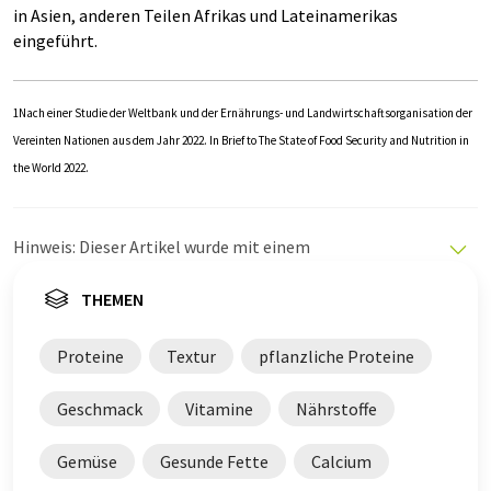
in Asien, anderen Teilen Afrikas und Lateinamerikas
eingeführt.
1Nach einer Studie der Weltbank und der Ernährungs- und Landwirtschaftsorganisation der
Vereinten Nationen aus dem Jahr 2022.
In Brief to The State of Food Security and Nutrition in
the World 2022.
Hinweis: Dieser Artikel wurde mit einem
Computersystem ohne menschlichen Eingriff übersetzt.
LUMITOS bietet diese automatischen Übersetzungen
THEMEN
an, um eine größere Bandbreite an aktuellen
Nachrichten zu präsentieren. Da dieser Artikel mit
Proteine
Textur
pflanzliche Proteine
automatischer Übersetzung übersetzt wurde, ist es
möglich, dass er Fehler im Vokabular, in der Syntax oder
Geschmack
Vitamine
Nährstoffe
in der Grammatik enthält. Den ursprünglichen Artikel in
Englisch finden Sie
hier
.
Gemüse
Gesunde Fette
Calcium