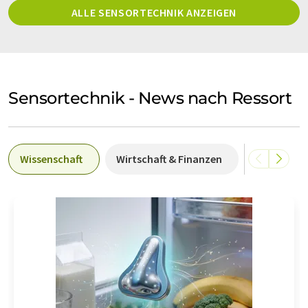
ALLE SENSORTECHNIK ANZEIGEN
Sensortechnik - News nach Ressort
Wissenschaft
Wirtschaft & Finanzen
Forschung