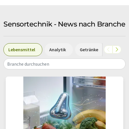
Sensortechnik - News nach Branche
Lebensmittel
Analytik
Getränke
Süß- un
Branche durchsuchen