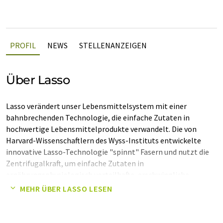
PROFIL
NEWS
STELLENANZEIGEN
Über Lasso
Lasso verändert unser Lebensmittelsystem mit einer
bahnbrechenden Technologie, die einfache Zutaten in
hochwertige Lebensmittelprodukte verwandelt. Die von
Harvard-Wissenschaftlern des Wyss-Instituts entwickelte
innovative Lasso-Technologie "spinnt" Fasern und nutzt die
Zentrifugalkraft, um einfache Zutaten in
ernährungsphysiologisch vorteilhafte, erschwingliche
Lebensmittelprodukte umzuwandeln. Mit mehr als 1.000
MEHR ÜBER LASSO LESEN
Zutatenkombinationen und einer Vielzahl von Parametern
zur Steuerung der Faserdicke, -zusammensetzung, -
anordnung, -dichte und des Feuchtigkeitsgehalts gibt Lasso