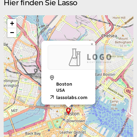
Hier finden Sie Lasso
+
−
×
Boston
USA
lassolabs.com