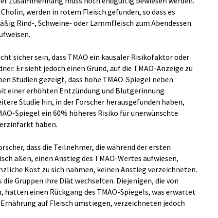
 der Zusammenhang muss noch endgültig bewiesen werden.
Cholin, werden in rotem Fleisch gefunden, so dass es
lmäßig Rind-, Schweine- oder Lammfleisch zum Abendessen
ufweisen.
ht sicher sein, dass TMAO ein kausaler Risikofaktor oder
ner. Er sieht jedoch einen Grund, auf die TMAO-Anzeige zu
ben Studien gezeigt, dass hohe TMAO-Spiegel neben
it einer erhöhten Entzündung und Blutgerinnung
itere Studie hin, in der Forscher herausgefunden haben,
AO-Spiegel ein 60% höheres Risiko für unerwünschte
erzinfarkt haben.
rscher, dass die Teilnehmer, die während der ersten
eisch aßen, einen Anstieg des TMAO-Wertes aufwiesen,
anzliche Kost zu sich nahmen, keinen Anstieg verzeichneten.
 die Gruppen ihre Diät wechselten. Diejenigen, die von
en, hatten einen Rückgang des TMAO-Spiegels, was erwartet
r Ernährung auf Fleisch umstiegen, verzeichneten jedoch