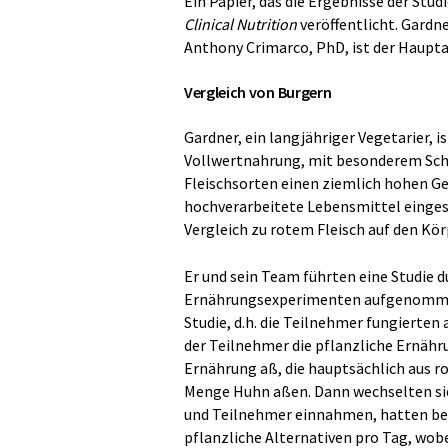
Ein Papier, das die Ergebnisse der Stu
Clinical Nutrition
veröffentlicht. Gardn
Anthony Crimarco, PhD, ist der Haupta
Vergleich von Burgern
Gardner, ein langjähriger Vegetarier, 
Vollwertnahrung, mit besonderem Schw
Fleischsorten einen ziemlich hohen Ge
hochverarbeitete Lebensmittel eingest
Vergleich zu rotem Fleisch auf den Kör
Er und sein Team führten eine Studie d
Ernährungsexperimenten aufgenommen 
Studie, d.h. die Teilnehmer fungierten
der Teilnehmer die pflanzliche Ernähru
Ernährung aß, die hauptsächlich aus r
Menge Huhn aßen. Dann wechselten si
und Teilnehmer einnahmen, hatten bei
pflanzliche Alternativen pro Tag, wobei