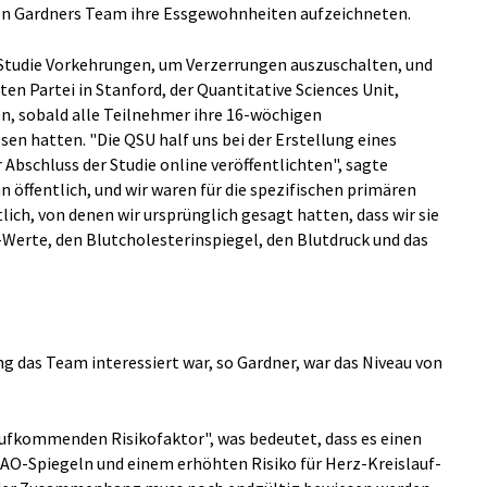
on Gardners Team ihre Essgewohnheiten aufzeichneten.
Studie Vorkehrungen, um Verzerrungen auszuschalten, und
ten Partei in Stanford, der Quantitative Sciences Unit,
n, sobald alle Teilnehmer ihre 16-wöchigen
n hatten. "Die QSU half uns bei der Erstellung eines
 Abschluss der Studie online veröffentlichten", sagte
n öffentlich, und wir waren für die spezifischen primären
ich, von denen wir ursprünglich gesagt hatten, dass wir sie
Werte, den Blutcholesterinspiegel, den Blutdruck und das
g das Team interessiert war, so Gardner, war das Niveau von
ufkommenden Risikofaktor", was bedeutet, dass es einen
Spiegeln und einem erhöhten Risiko für Herz-Kreislauf-