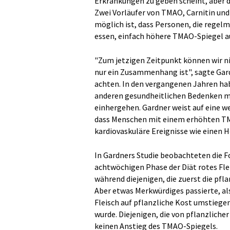
Erkrankungen zu geben scheint, aber
Zwei Vorläufer von TMAO, Carnitin und 
möglich ist, dass Personen, die rege
essen, einfach höhere TMAO-Spiegel a
"Zum jetzigen Zeitpunkt können wir nic
nur ein Zusammenhang ist", sagte Gard
achten. In den vergangenen Jahren ha
anderen gesundheitlichen Bedenken m
einhergehen. Gardner weist auf eine we
dass Menschen mit einem erhöhten TM
kardiovaskuläre Ereignisse wie einen H
In Gardners Studie beobachteten die Fo
achtwöchigen Phase der Diät rotes Fl
während diejenigen, die zuerst die pfl
Aber etwas Merkwürdiges passierte, als
Fleisch auf pflanzliche Kost umstieg
wurde. Diejenigen, die von pflanzliche
keinen Anstieg des TMAO-Spiegels.