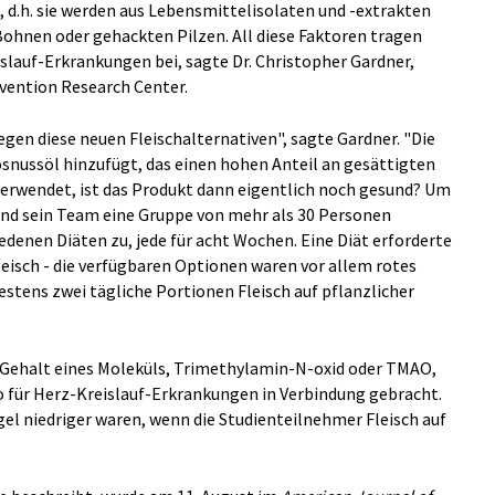
 d.h. sie werden aus Lebensmittelisolaten und -extrakten
ohnen oder gehackten Pilzen. All diese Faktoren tragen
slauf-Erkrankungen bei, sagte Dr. Christopher Gardner,
vention Research Center.
gen diese neuen Fleischalternativen", sagte Gardner. "Die
snussöl hinzufügt, das einen hohen Anteil an gesättigten
verwendet, ist das Produkt dann eigentlich noch gesund? Um
und sein Team eine Gruppe von mehr als 30 Personen
denen Diäten zu, jede für acht Wochen. Eine Diät erforderte
eisch - die verfügbaren Optionen waren vor allem rotes
destens zwei tägliche Portionen Fleisch auf pflanzlicher
Gehalt eines Moleküls, Trimethylamin-N-oxid oder TMAO,
 für Herz-Kreislauf-Erkrankungen in Verbindung gebracht.
gel niedriger waren, wenn die Studienteilnehmer Fleisch auf