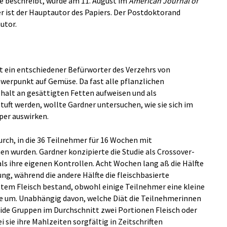
die beschreibt, wurde am 11. August im
American Journal of
er ist der Hauptautor des Papiers. Der Postdoktorand
utor.
ist ein entschiedener Befürworter des Verzehrs von
erpunkt auf Gemüse. Da fast alle pflanzlichen
halt an gesättigten Fetten aufweisen und als
uft werden, wollte Gardner untersuchen, wie sie sich im
per auswirken.
urch, in die 36 Teilnehmer für 16 Wochen mit
wurden. Gardner konzipierte die Studie als Crossover-
 als ihre eigenen Kontrollen. Acht Wochen lang aß die Hälfte
ng, während die andere Hälfte die fleischbasierte
otem Fleisch bestand, obwohl einige Teilnehmer eine kleine
e um. Unabhängig davon, welche Diät die Teilnehmerinnen
de Gruppen im Durchschnitt zwei Portionen Fleisch oder
 sie ihre Mahlzeiten sorgfältig in Zeitschriften