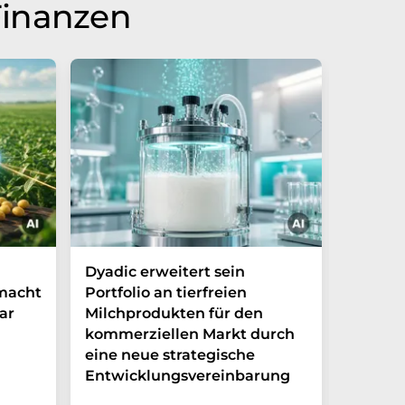
Finanzen
Dyadic erweitert sein
Danone
 macht
Portfolio an tierfreien
die Grü
ar
Milchprodukten für den
Ventur
kommerziellen Markt durch
Möglic
eine neue strategische
in Arge
Entwicklungsvereinbarung
Das neue