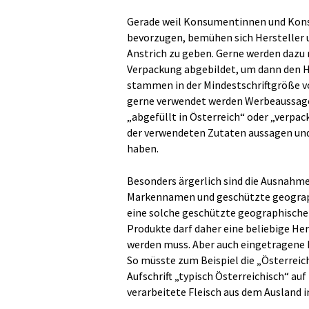
Gerade weil Konsumentinnen und Kon
bevorzugen, bemühen sich Hersteller 
Anstrich zu geben. Gerne werden dazu
Verpackung abgebildet, um dann den Hi
stammen in der Mindestschriftgröße vo
gerne verwendet werden Werbeaussagen
„abgefüllt in Österreich“ oder „verpack
der verwendeten Zutaten aussagen und
haben.
Besonders ärgerlich sind die Ausnahm
Markennamen und geschützte geographi
eine solche geschützte geographische 
Produkte darf daher eine beliebige He
werden muss. Aber auch eingetragene 
So müsste zum Beispiel die „Österrei
Aufschrift „typisch Österreichisch“ a
verarbeitete Fleisch aus dem Ausland 