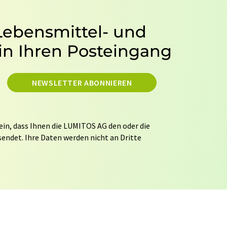
 Lebensmittel- und
in Ihren Posteingang
NEWSLETTER ABONNIEREN
ein, dass Ihnen die LUMITOS AG den oder die
endet. Ihre Daten werden nicht an Dritte
tung Ihrer Daten durch die LUMITOS AG erfolgt
ITOS darf Sie zum Zwecke der Werbung oder der
taktieren. Ihre Einwilligung können Sie
 der LUMITOS AG, Ernst-Augustin-Str. 2, 12489
s.com
mit Wirkung für die Zukunft widerrufen.
tellung des entsprechenden Newsletters