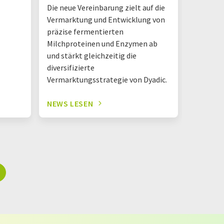
Die neue Vereinbarung zielt auf die
Danone A
Vermarktung und Entwicklung von
Hermano
präzise fermentierten
Logistik
Milchproteinen und Enzymen ab
einem D
und stärkt gleichzeitig die
diversifizierte
Vermarktungsstrategie von Dyadic.
NEWS LESEN
NEWS L