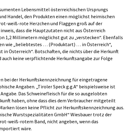
sumenten Lebensmittel österreichischen Ursprungs
und Handel, den Produkten einen möglichst heimischen
 rot-weiß-rote Herzchen und Flaggen groß auf der
nweis, dass die Hauptzutaten nicht aus Österreich
n 1,2 Millimetern möglichst gut zu „verstecken“. Ebenfalls
 wie „beliebtestes … (Produktart) … in Österreich“,
t in Österreich“. Botschaften, die nichts über die Herkunft
 auch keine verpflichtende Herkunftsangabe zur Folge
en bei der Herkunftskennzeichnung für eingetragene
sche Angaben. „Tiroler Speck g.g.A“ beispielsweise ist
Angabe. Das Schweinefleisch für die so ausgelobten
rkunft haben, ohne dass dies dem Verbraucher mitgeteilt
Marken lösen keine Pflicht zur Herkunftskennzeichnung aus.
chische Wurstspezialitäten GmbH“ Wiesbauer trotz der
uf rot-weiß-rotem Band, nicht angeben, wenn das
importiert wäre.