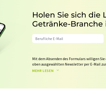
Holen Sie sich die
Getränke-Branche 
Mit dem Absenden des Formulars willigen Sie 
oben ausgewählten Newsletter per E-Mail zus
weitergegeben. Die Speicherung und Verarbei
MEHR LESEN
auf Basis unserer
Datenschutzerklärung
. LUM
Markt- und Meinungsforschung per E-Mail kon
jederzeit ohne Angabe von Gründen gegenüber
Berlin oder per E-Mail unter
widerruf@lumito
Zudem ist in jeder E-Mail ein Link zur Abbes
enthalten.