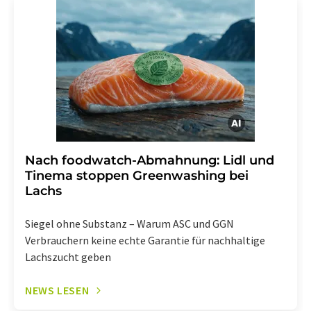
Str. 2, 12489 Berlin oder per E-Mail unter
widerruf@lumitos.com
mit Wirkung für die Zukunft
widerrufen. Zudem ist in jeder E-Mail ein Link zur
Abbestellung des entsprechenden Newsletters
enthalten.
Nach foodwatch-Abmahnung: Lidl und
Tinema stoppen Greenwashing bei
Lachs
Siegel ohne Substanz – Warum ASC und GGN
Verbrauchern keine echte Garantie für nachhaltige
Lachszucht geben
NEWS LESEN