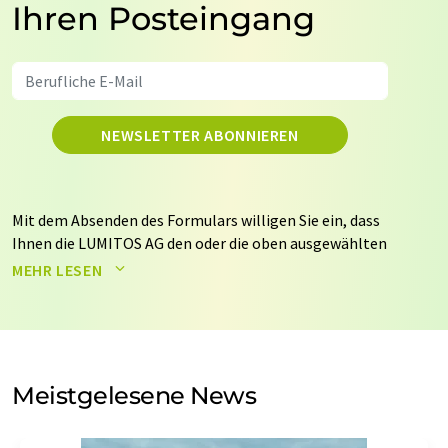
Ihren Posteingang
NEWSLETTER ABONNIEREN
Mit dem Absenden des Formulars willigen Sie ein, dass
Ihnen die LUMITOS AG den oder die oben ausgewählten
Newsletter per E-Mail zusendet. Ihre Daten werden
MEHR LESEN
nicht an Dritte weitergegeben. Die Speicherung und
Verarbeitung Ihrer Daten durch die LUMITOS AG erfolgt
auf Basis unserer
Datenschutzerklärung
. LUMITOS darf
Sie zum Zwecke der Werbung oder der Markt- und
Meinungsforschung per E-Mail kontaktieren. Ihre
Meistgelesene News
Einwilligung können Sie jederzeit ohne Angabe von
Gründen gegenüber der LUMITOS AG, Ernst-Augustin-