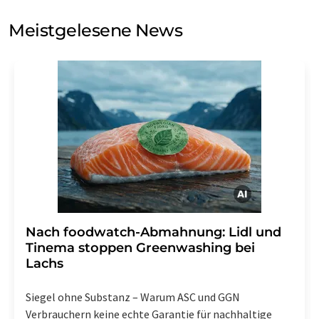
Sie zum Zwecke der Werbung oder der Markt- und
Meinungsforschung per E-Mail kontaktieren. Ihre
Meistgelesene News
Einwilligung können Sie jederzeit ohne Angabe von
Gründen gegenüber der LUMITOS AG, Ernst-Augustin-
Str. 2, 12489 Berlin oder per E-Mail unter
widerruf@lumitos.com
mit Wirkung für die Zukunft
widerrufen. Zudem ist in jeder E-Mail ein Link zur
Abbestellung des entsprechenden Newsletters
enthalten.
Nach foodwatch-Abmahnung: Lidl und
Tinema stoppen Greenwashing bei
Lachs
Siegel ohne Substanz – Warum ASC und GGN
Verbrauchern keine echte Garantie für nachhaltige