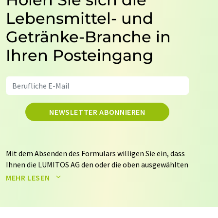
Lebensmittel- und
Getränke-Branche in
Ihren Posteingang
NEWSLETTER ABONNIEREN
Mit dem Absenden des Formulars willigen Sie ein, dass
Ihnen die LUMITOS AG den oder die oben ausgewählten
Newsletter per E-Mail zusendet. Ihre Daten werden
MEHR LESEN
nicht an Dritte weitergegeben. Die Speicherung und
Verarbeitung Ihrer Daten durch die LUMITOS AG erfolgt
auf Basis unserer
Datenschutzerklärung
. LUMITOS darf