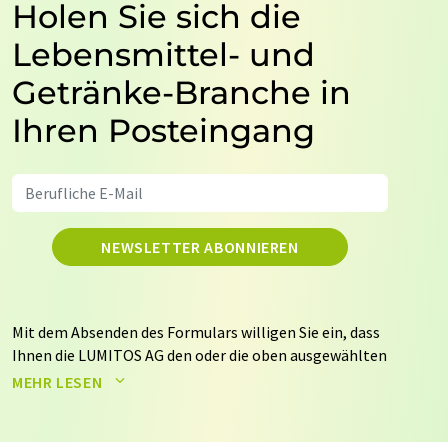
Holen Sie sich die
Lebensmittel- und
Getränke-Branche in
Ihren Posteingang
NEWSLETTER ABONNIEREN
Mit dem Absenden des Formulars willigen Sie ein, dass
Ihnen die LUMITOS AG den oder die oben ausgewählten
Newsletter per E-Mail zusendet. Ihre Daten werden
MEHR LESEN
nicht an Dritte weitergegeben. Die Speicherung und
Verarbeitung Ihrer Daten durch die LUMITOS AG erfolgt
auf Basis unserer
Datenschutzerklärung
. LUMITOS darf