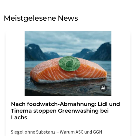
Sie zum Zwecke der Werbung oder der Markt- und
Meinungsforschung per E-Mail kontaktieren. Ihre
Meistgelesene News
Einwilligung können Sie jederzeit ohne Angabe von
Gründen gegenüber der LUMITOS AG, Ernst-Augustin-
Str. 2, 12489 Berlin oder per E-Mail unter
widerruf@lumitos.com
mit Wirkung für die Zukunft
widerrufen. Zudem ist in jeder E-Mail ein Link zur
Abbestellung des entsprechenden Newsletters
enthalten.
Nach foodwatch-Abmahnung: Lidl und
Tinema stoppen Greenwashing bei
Lachs
Siegel ohne Substanz – Warum ASC und GGN