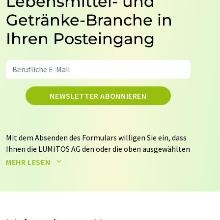
Lebensmittel- und
Getränke-Branche in
Ihren Posteingang
NEWSLETTER ABONNIEREN
Mit dem Absenden des Formulars willigen Sie ein, dass
Ihnen die LUMITOS AG den oder die oben ausgewählten
Newsletter per E-Mail zusendet. Ihre Daten werden
MEHR LESEN
nicht an Dritte weitergegeben. Die Speicherung und
Verarbeitung Ihrer Daten durch die LUMITOS AG erfolgt
auf Basis unserer
Datenschutzerklärung
. LUMITOS darf
Sie zum Zwecke der Werbung oder der Markt- und
Meinungsforschung per E-Mail kontaktieren. Ihre