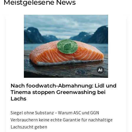
Meistgelesene News
Einwilligung können Sie jederzeit ohne Angabe von
Gründen gegenüber der LUMITOS AG, Ernst-Augustin-
Str. 2, 12489 Berlin oder per E-Mail unter
widerruf@lumitos.com
mit Wirkung für die Zukunft
widerrufen. Zudem ist in jeder E-Mail ein Link zur
Abbestellung des entsprechenden Newsletters
enthalten.
Nach foodwatch-Abmahnung: Lidl und
Tinema stoppen Greenwashing bei
Lachs
Siegel ohne Substanz – Warum ASC und GGN
Verbrauchern keine echte Garantie für nachhaltige
Lachszucht geben