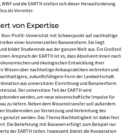
 WWF und die EARTH stellen sich dieser Herausforderung
ca als Vorreiter.
ert von Expertise
e Non-Profit-Universität mit Schwerpunkt auf nachhaltige
treiber einer kommerziellen Bananenfarm. Sie liegt
und bildet Studierende aus der ganzen Welt aus. Ein Großteil
onen. Anspruch der EARTH ist es, dass Absolvent:innen nach
zioökonomischen und ökologischen Entwicklung ihrer
ihr Wissen über nachhaltige Anbaupraktiken verbreiten und
nachhaltigere, zukunftsfähigere Form der Landwirtschaft.
bination aus universitärer Einrichtung und Bananenfarm
tenzial. Der universitäre Teil der EARTH wird
ingebunden werden, um neue wissenschaftliche Impulse für
 zu liefern. Neben dem Wissenstransfer soll außerdem
len Studierenden zur Vernetzung und Verbreitung des
s genutzt werden. Das Thema Nachhaltigkeit ist dabei fest
t. Die Belieferung mit Bananen erfolgt zum Beispiel nur
erte der EARTH teilen. Insgesamt bietet die Kooperation