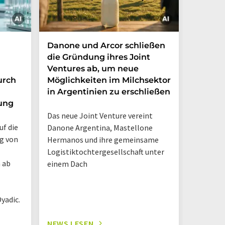
Danone und Arcor schließen
Fazer A
die Gründung ihres Joint
Joghur
Ventures ab, um neue
Handel
urch
Möglichkeiten im Milchsektor
Sortim
in Argentinien zu erschließen
Geträn
ung
Joghur
Das neue Joint Venture vereint
uf die
Danone Argentina, Mastellone
g von
Hermanos und ihre gemeinsame
Logistiktochtergesellschaft unter
 ab
einem Dach
yadic.
NEWS LESEN
NEWS L