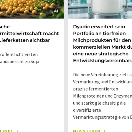
sche
Dyadic erweitert sein
rmittelwirtschaft macht
Portfolio an tierfreien
Lieferketten sichtbar
Milchprodukten für den
kommerziellen Markt d
eine neue strategische
röffentlicht ersten
Entwicklungsvereinbar
andsbericht zu Soja
Die neue Vereinbarung zielt a
Vermarktung und Entwicklun
präzise fermentierten
Milchproteinen und Enzymen
und stärkt gleichzeitig die
diversifizierte
Vermarktungsstrategie von D
 LESEN
NEWS LESEN