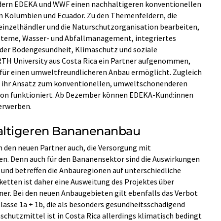
ern EDEKA und WWF einen nachhaltigeren konventionellen
n Kolumbien und Ecuador. Zu den Themenfeldern, die
inzelhändler und die Naturschutzorganisation bearbeiten,
steme, Wasser- und Abfallmanagement, integriertes
er Bodengesundheit, Klimaschutz und soziale
TH University aus Costa Rica ein Partner aufgenommen,
 für einen umweltfreundlicheren Anbau ermöglicht. Zugleich
ss ihr Ansatz zum konventionellen, umweltschonenderen
gion funktioniert. Ab Dezember können EDEKA-Kund:innen
erwerben.
altigeren Bananenanbau
 den neuen Partner auch, die Versorgung mit
en. Denn auch für den Bananensektor sind die Auswirkungen
nd betreffen die Anbauregionen auf unterschiedliche
ketten ist daher eine Ausweitung des Projektes über
er. Bei den neuen Anbaugebieten gilt ebenfalls das Verbot
asse 1a + 1b, die als besonders gesundheitsschädigend
nschutzmittel ist in Costa Rica allerdings klimatisch bedingt