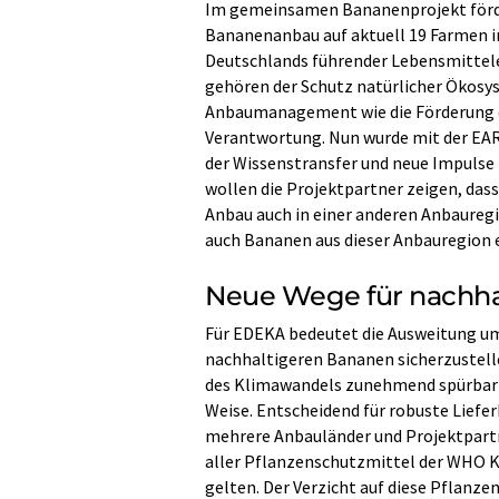
Im gemeinsamen Bananenprojekt förd
Bananenanbau auf aktuell 19 Farmen i
Deutschlands führender Lebensmittele
gehören der Schutz natürlicher Ökosy
Anbaumanagement wie die Förderung d
Verantwortung. Nun wurde mit der EAR
der Wissenstransfer und neue Impulse
wollen die Projektpartner zeigen, da
Anbau auch in einer anderen Anbaure
auch Bananen aus dieser Anbauregion 
Neue Wege für nachh
Für EDEKA bedeutet die Ausweitung um
nachhaltigeren Bananen sicherzustell
des Klimawandels zunehmend spürbar u
Weise. Entscheidend für robuste Liefer
mehrere Anbauländer und Projektpartn
aller Pflanzenschutzmittel der WHO Kl
gelten. Der Verzicht auf diese Pflanze