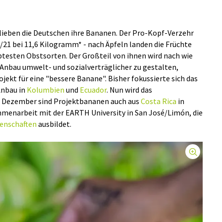
so lieben die Deutschen ihre Bananen. Der Pro-Kopf-Verzehr
/21 bei 11,6 Kilogramm* - nach Äpfeln landen die Früchte
ebtesten Obstsorten. Der Großteil von ihnen wird nach wie
Anbau umwelt- und sozialverträglicher zu gestalten,
ekt für eine "bessere Banane". Bisher fokussierte sich das
Anbau in
Kolumbien
und
Ecuador
. Nun wird das
b Dezember sind Projektbananen auch aus
Costa Rica
in
menarbeit mit der EARTH University in San José/Limón, die
enschaften
ausbildet.