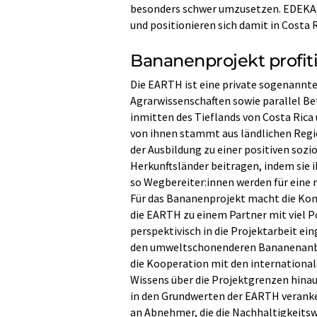
besonders schwer umzusetzen. EDEKA,
und positionieren sich damit in Costa Ri
Bananenprojekt profiti
Die EARTH ist eine private sogenannt
Agrarwissenschaften sowie parallel Be
inmitten des Tieflands von Costa Rica 
von ihnen stammt aus ländlichen Regi
der Ausbildung zu einer positiven so
Herkunftsländer beitragen, indem sie 
so Wegbereiter:innen werden für eine 
Für das Bananenprojekt macht die Kom
die EARTH zu einem Partner mit viel Po
perspektivisch in die Projektarbeit e
den umweltschonenderen Bananenanbau
die Kooperation mit den internationa
Wissens über die Projektgrenzen hinau
in den Grundwerten der EARTH veranker
an Abnehmer, die die Nachhaltigkeitsw