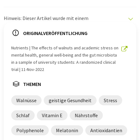
Hinweis: Dieser Artikel wurde mit einem
Computersystem ohne menschlichen Eingriff übersetzt.
LUMITOS bietet diese automatischen Übersetzungen
ORIGINALVERÖFFENTLICHUNG
an, um eine größere Bandbreite an aktuellen
Nachrichten zu präsentieren. Da dieser Artikel mit
Nutrients | The effects of walnuts and academic stress on
automatischer Übersetzung übersetzt wurde, ist es
mental health, general well-being and the gut microbiota
möglich, dass er Fehler im Vokabular, in der Syntax oder
in a sample of university students: A randomized clinical
in der Grammatik enthält. Den ursprünglichen Artikel in
trial | 11-Nov-2022
Englisch finden Sie
hier
.
THEMEN
Walnüsse
geistige Gesundheit
Stress
Schlaf
Vitamin E
Nährstoffe
Polyphenole
Melatonin
Antioxidantien