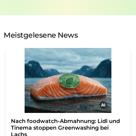
nicht an Dritte weitergegeben. Die Speicherung und
Verarbeitung Ihrer Daten durch die LUMITOS AG erfolgt
auf Basis unserer
Datenschutzerklärung
. LUMITOS darf
Sie zum Zwecke der Werbung oder der Markt- und
Meinungsforschung per E-Mail kontaktieren. Ihre
Meistgelesene News
Einwilligung können Sie jederzeit ohne Angabe von
Gründen gegenüber der LUMITOS AG, Ernst-Augustin-
Str. 2, 12489 Berlin oder per E-Mail unter
widerruf@lumitos.com
mit Wirkung für die Zukunft
widerrufen. Zudem ist in jeder E-Mail ein Link zur
Abbestellung des entsprechenden Newsletters
enthalten.
Nach foodwatch-Abmahnung: Lidl und
Tinema stoppen Greenwashing bei
Lachs