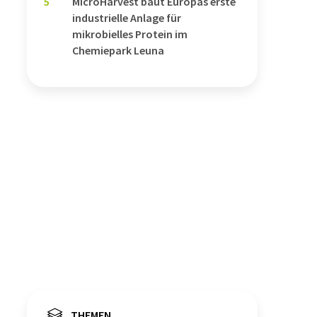
5
MicroHarvest baut Europas erste
industrielle Anlage für
mikrobielles Protein im
Chemiepark Leuna
THEMEN