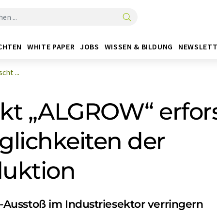
CHTEN
WHITE PAPER
JOBS
WISSEN & BILDUNG
NEWSLETT
ht ...
kt „ALGROW“ erfor
glichkeiten der
uktion
usstoß im Industriesektor verringern