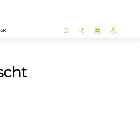
ER
scht