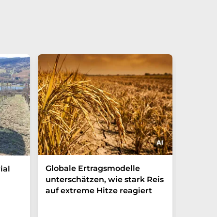
Globale Ertragsmodelle
Die ind
ial
unterschätzen, wie stark Reis
Geflüg
auf extreme Hitze reagiert
die Au
schwer
Lebens