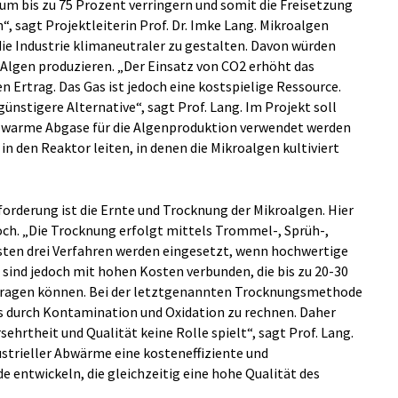
um bis zu 75 Prozent verringern und somit die Freisetzung
, sagt Projektleiterin Prof. Dr. Imke Lang. Mikroalgen
die Industrie klimaneutraler zu gestalten. Davon würden
 Algen produzieren. „Der Einsatz von CO2 erhöht das
 Ertrag. Das Gas ist jedoch eine kostspielige Ressource.
ünstigere Alternative“, sagt Prof. Lang. Im Projekt soll
 warme Abgase für die Algenproduktion verwendet werden
n den Reaktor leiten, in denen die Mikroalgen kultiviert
forderung ist die Ernte und Trocknung der Mikroalgen. Hier
hoch. „Die Trocknung erfolgt mittels Trommel-, Sprüh-,
sten drei Verfahren werden eingesetzt, wenn hochwertige
sind jedoch mit hohen Kosten verbunden, die bis zu 20-30
tragen können. Bei der letztgenannten Trocknungsmethode
s durch Kontamination und Oxidation zu rechnen. Daher
sehrtheit und Qualität keine Rolle spielt“, sagt Prof. Lang.
strieller Abwärme eine kosteneffiziente und
ntwickeln, die gleichzeitig eine hohe Qualität des