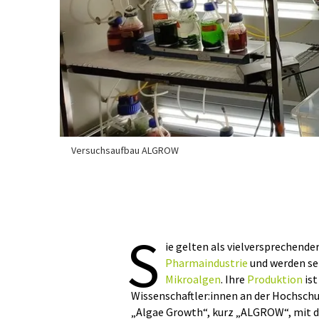
Versuchsaufbau ALGROW
S
ie gelten als vielversprechende
Pharmaindustrie
und werden sei
Mikroalgen
. Ihre
Produktion
ist
Wissenschaftler:innen an der Hochsch
„Algae Growth“, kurz „ALGROW“, mit de