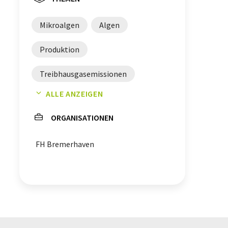
Mikroalgen
Algen
Produktion
Treibhausgasemissionen
ALLE ANZEIGEN
Oxidation
Lebensmittel
ORGANISATIONEN
Lebensmittelindustrie
FH Bremerhaven
Farbstoffe
Geliermittel
Pharmaindustrie
Beschichtungen
Antioxidantien