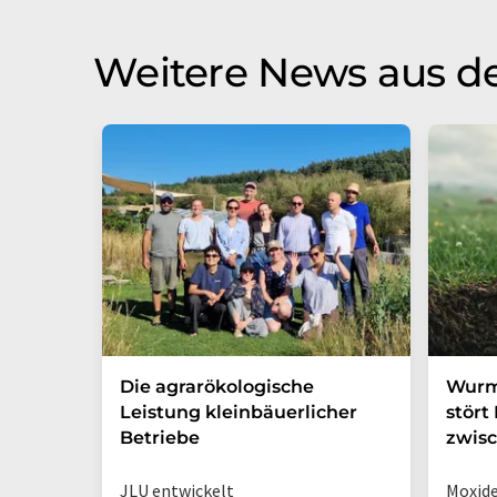
Weitere News aus d
Die agrarökologische
Wurmm
Leistung kleinbäuerlicher
stört
Betriebe
zwisc
JLU entwickelt
Moxide