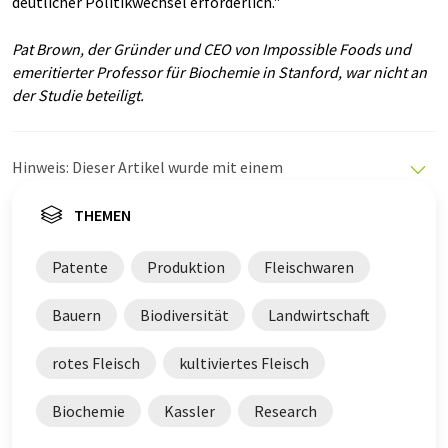
deutlicher Politikwechsel erforderlich."
Pat Brown, der Gründer und CEO von Impossible Foods und
emeritierter Professor für Biochemie in Stanford, war nicht an
der Studie beteiligt.
Hinweis: Dieser Artikel wurde mit einem
Computersystem ohne menschlichen Eingriff übersetzt.
LUMITOS bietet diese automatischen Übersetzungen
THEMEN
an, um eine größere Bandbreite an aktuellen
Nachrichten zu präsentieren. Da dieser Artikel mit
Patente
Produktion
Fleischwaren
automatischer Übersetzung übersetzt wurde, ist es
möglich, dass er Fehler im Vokabular, in der Syntax oder
Bauern
Biodiversität
Landwirtschaft
in der Grammatik enthält. Den ursprünglichen Artikel in
Englisch finden Sie
hier
.
rotes Fleisch
kultiviertes Fleisch
Biochemie
Kassler
Research