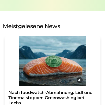
nicht an Dritte weitergegeben. Die Speicherung und
Verarbeitung Ihrer Daten durch die LUMITOS AG erfolgt
auf Basis unserer
Datenschutzerklärung
. LUMITOS darf
Sie zum Zwecke der Werbung oder der Markt- und
Meinungsforschung per E-Mail kontaktieren. Ihre
Meistgelesene News
Einwilligung können Sie jederzeit ohne Angabe von
Gründen gegenüber der LUMITOS AG, Ernst-Augustin-
Str. 2, 12489 Berlin oder per E-Mail unter
widerruf@lumitos.com
mit Wirkung für die Zukunft
widerrufen. Zudem ist in jeder E-Mail ein Link zur
Abbestellung des entsprechenden Newsletters
enthalten.
Nach foodwatch-Abmahnung: Lidl und
Tinema stoppen Greenwashing bei
Lachs