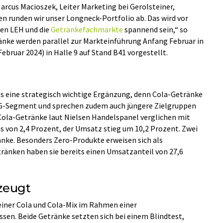
Marcus Macioszek, Leiter Marketing bei Gerolsteiner,
n runden wir unser Longneck-Portfolio ab. Das wird vor
den LEH und die
Getränkefachmärkte
spannend sein,“ so
änke werden parallel zur Markteinführung Anfang Februar in
 Februar 2024) in Halle 9 auf Stand B41 vorgestellt.
las eine strategisch wichtige Ergänzung, denn Cola-Getränke
fG-Segment und sprechen zudem auch jüngere Zielgruppen
 Cola-Getränke laut Nielsen Handelspanel verglichen mit
 von 2,4 Prozent, der Umsatz stieg um 10,2 Prozent. Zwei
nke. Besonders Zero-Produkte erweisen sich als
ränken haben sie bereits einen Umsatzanteil von 27,6
zeugt
einer Cola und Cola-Mix im Rahmen einer
en. Beide Getränke setzten sich bei einem Blindtest,