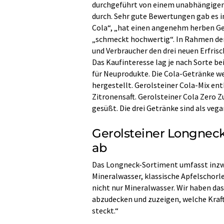
durchgeführt von einem unabhängigen
durch. Sehr gute Bewertungen gab es i
Cola“, „hat einen angenehm herben Ges
„schmeckt hochwertig“. In Rahmen de
und Verbraucher den drei neuen Erfris
Das Kaufinteresse lag je nach Sorte be
für Neuprodukte. Die Cola-Getränke we
hergestellt. Gerolsteiner Cola-Mix en
Zitronensaft. Gerolsteiner Cola Zero 
gesüßt. Die drei Getränke sind als vegan
Gerolsteiner Longnec
ab
Das Longneck-Sortiment umfasst inzw
Mineralwasser, klassische Apfelschorl
nicht nur Mineralwasser. Wir haben da
abzudecken und zuzeigen, welche Kraf
steckt.“