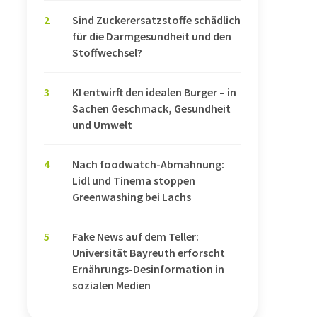
2
Sind Zuckerersatzstoffe schädlich
für die Darmgesundheit und den
Stoffwechsel?
3
KI entwirft den idealen Burger – in
Sachen Geschmack, Gesundheit
und Umwelt
4
Nach foodwatch-Abmahnung:
Lidl und Tinema stoppen
Greenwashing bei Lachs
5
Fake News auf dem Teller:
Universität Bayreuth erforscht
Ernährungs-Desinformation in
sozialen Medien