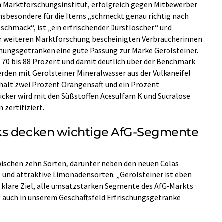
 Marktforschungsinstitut, erfolgreich gegen Mitbewerber
nsbesondere für die Items „schmeckt genau richtig nach
chmack“, ist „ein erfrischender Durstlöscher“ und
r weiteren Marktforschung bescheinigten Verbraucherinnen
chungsgetränken eine gute Passung zur Marke Gerolsteiner.
i 70 bis 88 Prozent und damit deutlich über der Benchmark
rden mit Gerolsteiner Mineralwasser aus der Vulkaneifel
thält zwei Prozent Orangensaft und ein Prozent
Zucker wird mit den Süßstoffen Acesulfam K und Sucralose
 zertifiziert.
ks decken wichtige AfG-Segmente
ischen zehn Sorten, darunter neben den neuen Colas
e und attraktive Limonadensorten. „Gerolsteiner ist eben
s klare Ziel, alle umsatzstarken Segmente des AfG-Markts
t auch in unserem Geschäftsfeld Erfrischungsgetränke