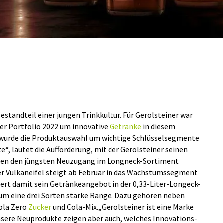
Bestandteil einer jungen Trinkkultur. Für Gerolsteiner war
ner Portfolio 2022 um innovative
Getränke
in diesem
wurde die Produktauswahl um wichtige Schlüsselsegmente
e“, lautet die Aufforderung, mit der Gerolsteiner seinen
ten den jüngsten Neuzugang im Longneck-Sortiment
er Vulkaneifel steigt ab Februar in das Wachstumssegment
tert damit sein Getränkeangebot in der 0,33-Liter-Longeck-
m eine drei Sorten starke Range. Dazu gehören neben
ola Zero
Zucker
und Cola-Mix.„Gerolsteiner ist eine Marke
Unsere Neuprodukte zeigen aber auch, welches Innovations-