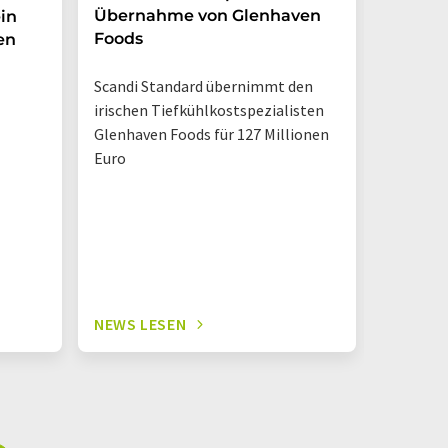
Übernahme von Glenhaven
in
Foods
en
Marktche
Verbrau
Scandi Standard übernimmt den
weiterhin
irischen Tiefkühlkostspezialisten
Trinkpäc
Glenhaven Foods für 127 Millionen
Euro
NEWS LESEN
NEWS L