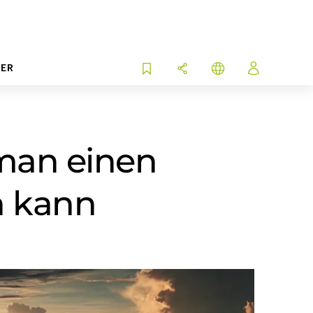
ER
 man einen
n kann