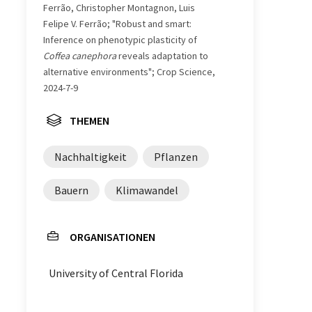
Ferrão, Christopher Montagnon, Luis
Felipe V. Ferrão; "Robust and smart:
Inference on phenotypic plasticity of
Coffea canephora
reveals adaptation to
alternative environments"; Crop Science,
2024-7-9
THEMEN
Nachhaltigkeit
Pflanzen
Bauern
Klimawandel
ORGANISATIONEN
University of Central Florida