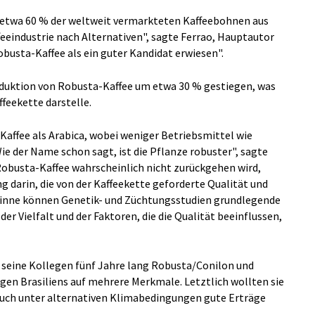
etwa 60 % der weltweit vermarkteten Kaffeebohnen aus
feeindustrie nach Alternativen", sagte Ferrao, Hauptautor
obusta-Kaffee als ein guter Kandidat erwiesen".
oduktion von Robusta-Kaffee um etwa 30 % gestiegen, was
ffeekette darstelle.
Kaffee als Arabica, wobei weniger Betriebsmittel wie
e der Name schon sagt, ist die Pflanze robuster", sagte
obusta-Kaffee wahrscheinlich nicht zurückgehen wird,
 darin, die von der Kaffeekette geforderte Qualität und
 Sinne können Genetik- und Züchtungsstudien grundlegende
er Vielfalt und der Faktoren, die die Qualität beeinflussen,
d seine Kollegen fünf Jahre lang Robusta/Conilon und
agen Brasiliens auf mehrere Merkmale. Letztlich wollten sie
auch unter alternativen Klimabedingungen gute Erträge