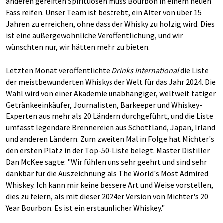
anderen gereiften Spirituosen muss Bourbon in einem neuen
Fass reifen. Unser Team ist bestrebt, ein Alter von über 15
Jahren zu erreichen, ohne dass der Whisky zu holzig wird. Dies
ist eine außergewöhnliche Veröffentlichung, und wir
wünschten nur, wir hätten mehr zu bieten.
Letzten Monat veröffentlichte
Drinks International
die Liste
der meistbewunderten Whiskys der Welt für das Jahr 2024. Die
Wahl wird von einer Akademie unabhängiger, weltweit tätiger
Getränkeeinkäufer, Journalisten, Barkeeper und Whiskey-
Experten aus mehr als 20 Ländern durchgeführt, und die Liste
umfasst legendäre Brennereien aus Schottland, Japan, Irland
und anderen Ländern. Zum zweiten Mal in Folge hat Michter's
den ersten Platz in der Top-50-Liste belegt. Master Distiller
Dan McKee sagte: "Wir fühlen uns sehr geehrt und sind sehr
dankbar für die Auszeichnung als The World's Most Admired
Whiskey. Ich kann mir keine bessere Art und Weise vorstellen,
dies zu feiern, als mit dieser 2024er Version von Michter's 20
Year Bourbon. Es ist ein erstaunlicher Whiskey."