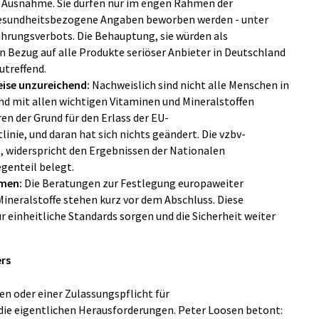
Ausnahme. Sie dürfen nur im engen Rahmen der
gesundheitsbezogene Angaben beworben werden - unter
hrungsverbots. Die Behauptung, sie würden als
n Bezug auf alle Produkte seriöser Anbieter in Deutschland
utreffend.
eise unzureichend:
Nachweislich sind nicht alle Menschen in
nd mit allen wichtigen Vitaminen und Mineralstoffen
ren der Grund für den Erlass der EU-
nie, und daran hat sich nichts geändert. Die vzbv-
ll, widerspricht den Ergebnissen der Nationalen
egenteil belegt.
mmen:
Die Beratungen zur Festlegung europaweiter
neralstoffe stehen kurz vor dem Abschluss. Diese
 einheitliche Standards sorgen und die Sicherheit weiter
rs
n oder einer Zulassungspflicht für
ie eigentlichen Herausforderungen. Peter Loosen betont: