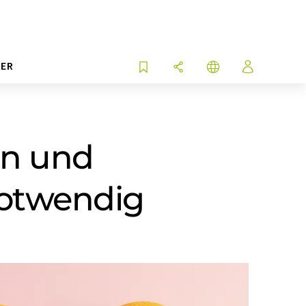
ER
en und
notwendig