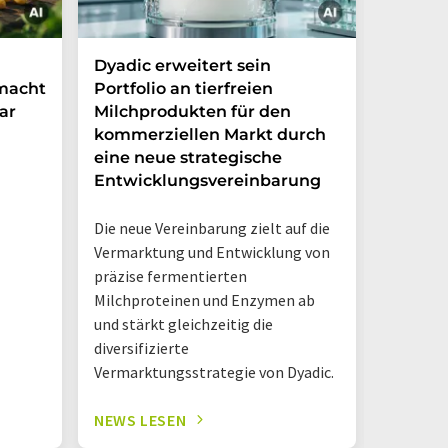
Dyadic erweitert sein
Danone
 macht
Portfolio an tierfreien
die Grü
ar
Milchprodukten für den
Ventur
kommerziellen Markt durch
Möglic
eine neue strategische
in Arge
Entwicklungsvereinbarung
Das neue
Die neue Vereinbarung zielt auf die
Danone A
Vermarktung und Entwicklung von
Hermano
präzise fermentierten
Logistik
Milchproteinen und Enzymen ab
einem D
und stärkt gleichzeitig die
diversifizierte
Vermarktungsstrategie von Dyadic.
NEWS LESEN
NEWS L