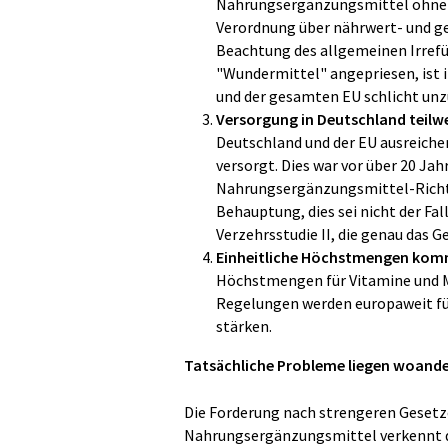
Nahrungsergänzungsmittel ohne 
Verordnung über nährwert- und 
Beachtung des allgemeinen Irrefü
"Wundermittel" angepriesen, ist i
und der gesamten EU schlicht unz
Versorgung in Deutschland teilw
Deutschland und der EU ausreiche
versorgt. Dies war vor über 20 Jah
Nahrungsergänzungsmittel-Richtli
Behauptung, dies sei nicht der Fa
Verzehrsstudie II, die genau das G
Einheitliche Höchstmengen ko
Höchstmengen für Vitamine und Mi
Regelungen werden europaweit für
stärken.
Tatsächliche Probleme liegen woande
Die Forderung nach strengeren Gesetze
Nahrungsergänzungsmittel verkennt d