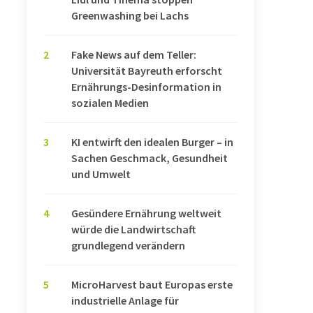
Greenwashing bei Lachs
2
Fake News auf dem Teller:
Universität Bayreuth erforscht
Ernährungs-Desinformation in
sozialen Medien
3
KI entwirft den idealen Burger – in
Sachen Geschmack, Gesundheit
und Umwelt
4
Gesündere Ernährung weltweit
würde die Landwirtschaft
grundlegend verändern
5
MicroHarvest baut Europas erste
industrielle Anlage für