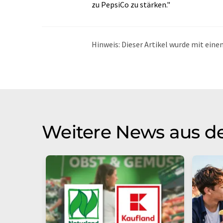
zu PepsiCo zu stärken."
Hinweis: Dieser Artikel wurde mit ei
übersetzt. LUMITOS bietet diese auto
Bandbreite an aktuellen Nachrichten z
Übersetzung übersetzt wurde, ist es mö
in der Grammatik enthält. Den ursprüng
Weitere News aus de