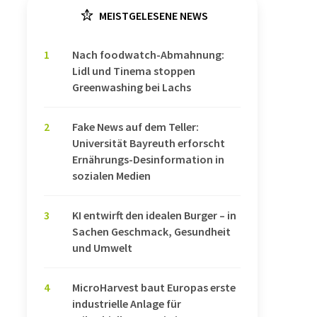
MEISTGELESENE NEWS
1
Nach foodwatch-Abmahnung:
Lidl und Tinema stoppen
Greenwashing bei Lachs
2
Fake News auf dem Teller:
Universität Bayreuth erforscht
Ernährungs-Desinformation in
sozialen Medien
3
KI entwirft den idealen Burger – in
Sachen Geschmack, Gesundheit
und Umwelt
4
MicroHarvest baut Europas erste
industrielle Anlage für