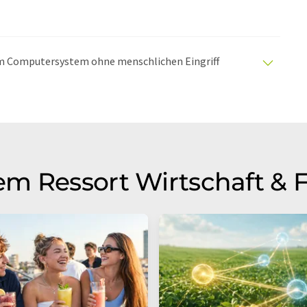
nem Computersystem ohne menschlichen Eingriff
matischen Übersetzungen an, um eine größere
u präsentieren. Da dieser Artikel mit automatischer
glich, dass er Fehler im Vokabular, in der Syntax oder
lichen Artikel in Englisch finden Sie
hier
.
m Ressort Wirtschaft & 