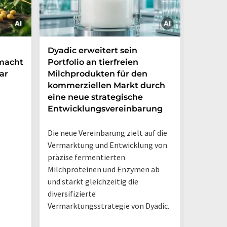
Dyadic erweitert sein
Danone
 macht
Portfolio an tierfreien
die Grü
ar
Milchprodukten für den
Ventur
kommerziellen Markt durch
Möglic
eine neue strategische
in Arge
Entwicklungsvereinbarung
Das neue
Die neue Vereinbarung zielt auf die
Danone A
Vermarktung und Entwicklung von
Hermano
präzise fermentierten
Logistik
Milchproteinen und Enzymen ab
einem D
und stärkt gleichzeitig die
diversifizierte
Vermarktungsstrategie von Dyadic.