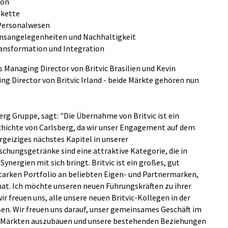
ion
skette
 Personalwesen
nsangelegenheiten und Nachhaltigkeit
ransformation und Integration
 Managing Director von Britvic Brasilien und Kevin
ng Director von Britvic Irland - beide Märkte gehören nun
rg Gruppe, sagt: "Die Übernahme von Britvic ist ein
chichte von Carlsberg, da wir unser Engagement auf dem
rgeiziges nächstes Kapitel in unserer
chungsgetränke sind eine attraktive Kategorie, die in
ynergien mit sich bringt. Britvic ist ein großes, gut
arken Portfolio an beliebten Eigen- und Partnermarken,
hat. Ich möchte unseren neuen Führungskräften zu ihrer
r freuen uns, alle unsere neuen Britvic-Kollegen in der
n. Wir freuen uns darauf, unser gemeinsames Geschäft im
en Märkten auszubauen und unsere bestehenden Beziehungen