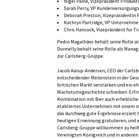
Nigel Paine, Vizepräsident Produkt
Sarah Perry, VP Kundenversorgung
Deborah Preston, Vizepräsidentin
Kathryn Partridge, VP Unternehme
Chris Hancock, Vizepräsident für T
Pedro Magalhães behält seine Rolle als
Donnelly behält seine Rolle als Managi
zur Carlsberg-Gruppe.
Jacob Aarup-Andersen, CEO der Carlsbe
entscheidender Meilenstein in der Ges
britischen Markt verstärken und ein eh
Wachstumsgeschichte schreiben. Erfris
Kombination mit Bier auch erhebliche S
etabliertes Unternehmen mit einem st
das durchweg gute Ergebnisse erzielt 
heutigen Ernennung gratulieren, und wi
Carlsberg-Gruppe willkommen zu heiße
Vereinigten Königreich und in ander