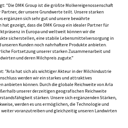
gt: "Die DMK Group ist die größte Molkereigenossenschaft
r Partner, der unsere Grundwerte teilt. Unsere starken
s ergänzen sich sehr gut und unsere bewährte
hat gezeigt, dass die DMK Group ein idealer Partner für
ktpräsenz in Europa und weltweit können wir die
te sicherstellen, eine stabile Lebensmittelversorgung in
d unseren Kunden noch nahrhaftere Produkte anbieten.
rliche Fortsetzung unserer starken Zusammenarbeit und
wirten und deren Milchpreis zugute.”
 "Arla hat sich als wichtiger Akteur in der Milchindustrie
schluss werden wir ein starkes und attraktives
en anbieten können. Durch die globale Reichweite von Arla
ßerhalb unserer derzeitigen geografischen Reichweite
erstandsfähigkeit stärken. Unsere sich ergänzenden Stärken,
nkweise, werden es uns ermöglichen, die Technologie und
t weiter voranzutreiben und gleichzeitig unseren Landwirten