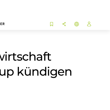
ER
irtschaft
oup kündigen