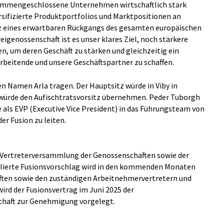
sammengeschlossene Unternehmen wirtschaftlich stark
ersifizierte Produktportfolios und Marktpositionen an
z eines erwartbaren Rückgangs des gesamten europäischen
igenossenschaft ist es unser klares Ziel, noch stärkere
, um deren Geschäft zu stärken und gleichzeitig ein
arbeitende und unsere Geschäftspartner zu schaffen.
 Namen Arla tragen. Der Hauptsitz würde in Viby in
würde den Aufischtratsvorsitz übernehmen. Peder Tuborgh
 als EVP (Executive Vice President) in das Führungsteam von
er Fusion zu leiten.
 Vertreterversammlung der Genossenschaften sowie der
llierte Fusionsvorschlag wird in den kommenden Monaten
ften sowie den zuständigen Arbeitnehmervertretern und
ird der Fusionsvertrag im Juni 2025 der
haft zur Genehmigung vorgelegt.