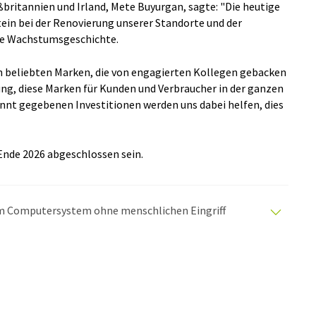
ßbritannien und Irland, Mete Buyurgan, sagte: "Die heutige
tein bei der Renovierung unserer Standorte und der
re Wachstumsgeschichte.
n beliebten Marken, die von engagierten Kollegen gebacken
ng, diese Marken für Kunden und Verbraucher in der ganzen
annt gegebenen Investitionen werden uns dabei helfen, dies
 Ende 2026 abgeschlossen sein.
nem Computersystem ohne menschlichen Eingriff
matischen Übersetzungen an, um eine größere
u präsentieren. Da dieser Artikel mit automatischer
glich, dass er Fehler im Vokabular, in der Syntax oder
lichen Artikel in Englisch finden Sie
hier
.