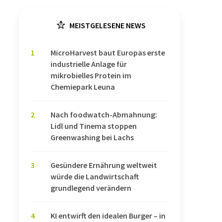
MEISTGELESENE NEWS
1
MicroHarvest baut Europas erste
industrielle Anlage für
mikrobielles Protein im
Chemiepark Leuna
2
Nach foodwatch-Abmahnung:
Lidl und Tinema stoppen
Greenwashing bei Lachs
3
Gesündere Ernährung weltweit
würde die Landwirtschaft
grundlegend verändern
4
KI entwirft den idealen Burger – in