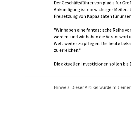
Der Geschäftsführer von pladis für Gro
Ankündigung ist ein wichtiger Meilens
Freisetzung von Kapazitäten für unse
"Wir haben eine fantastische Reihe vo
werden, und wir haben die Verantwortu
Welt weiter zu pflegen. Die heute bek
zu erreichen."
Die aktuellen Investitionen sollen bis
Hinweis: Dieser Artikel wurde mit ei
übersetzt. LUMITOS bietet diese auto
Bandbreite an aktuellen Nachrichten z
Übersetzung übersetzt wurde, ist es mö
in der Grammatik enthält. Den ursprüng