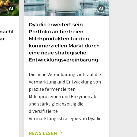
Dyadic erweitert sein
Danone
 macht
Portfolio an tierfreien
die Grü
ar
Milchprodukten für den
Ventur
kommerziellen Markt durch
Möglic
eine neue strategische
in Arge
Entwicklungsvereinbarung
Das neue
Die neue Vereinbarung zielt auf die
Danone A
Vermarktung und Entwicklung von
Hermano
präzise fermentierten
Logistik
Milchproteinen und Enzymen ab
einem D
und stärkt gleichzeitig die
diversifizierte
Vermarktungsstrategie von Dyadic.
NEWS LESEN
NEWS L