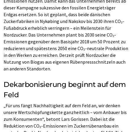
Emissionen nutzen. Damit kann das Unternehmen bereits ab
dieser Kampagne sukzessive den fossilen Energieträger
Erdgas ersetzen. So ist geplant, dass beide dänischen
Zuckerfabriken in Nykøbing und Nakskov bis 2030 ihren CO₂-
Fußabdruck erheblich verringern – ein Meilenstein für
Nordzucker. Das Unternehmen plant bis 2030 seine CO₂-
Emissionen gegenüber dem Basisjahr 2018 um 50 Prozent zu
reduzieren und spätestens 2050 eine CO₂-neutrale Produktion
in den Werken zu erreichen. Derzeit prüft Nordzucker die
Nutzung von Biogas aus eigenen Rübenpressschnitzeln auch
an anderen Standorten.
Dekarbonisierung beginnt auf dem
Feld
„Für uns fängt Nachhaltigkeit auf dem Feld an, wir denken
unsere Wertschöpfungskette ganzheitlich – vom Anbauer bis
zum Konsumenten“, betont Lars Gorissen. Dabei ist die
Reduktion von CO₂-Emissionen im Zuckerrübenanbau ein