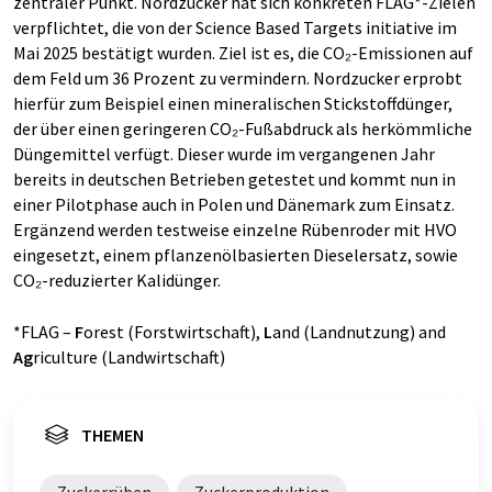
zentraler Punkt. Nordzucker hat sich konkreten FLAG*-Zielen
verpflichtet, die von der Science Based Targets initiative im
Mai 2025 bestätigt wurden. Ziel ist es, die CO₂-Emissionen auf
dem Feld um 36 Prozent zu vermindern. Nordzucker erprobt
hierfür zum Beispiel einen mineralischen Stickstoffdünger,
der über einen geringeren CO₂-Fußabdruck als herkömmliche
Düngemittel verfügt. Dieser wurde im vergangenen Jahr
bereits in deutschen Betrieben getestet und kommt nun in
einer Pilotphase auch in Polen und Dänemark zum Einsatz.
Ergänzend werden testweise einzelne Rübenroder mit HVO
eingesetzt, einem pflanzenölbasierten Dieselersatz, sowie
CO₂-reduzierter Kalidünger.
*FLAG –
F
orest (Forstwirtschaft),
L
and (Landnutzung) and
Ag
riculture (Landwirtschaft)
THEMEN